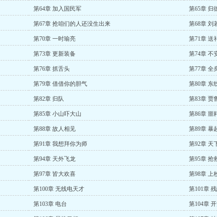
第64章 加入国民军
第65章 归
第67章 抢咱们的人还没生出来
第68章 
第70章 一时瑜亮
第71章 送
第73章 更新装备
第74章 不
第76章 抓舌头
第77章 全
第79章 借借你的胆气
第80章 东
第82章 归队
第83章 贾
第85章 小山吓大山
第86章 噩
第88章 故人相见
第89章 暴
第91章 我想拜你为师
第92章 
第94章 天外飞龙
第95章 抢
第97章 皆大欢喜
第98章 上
第100章 无线电天才
第101章 
第103章 电台
第104章 