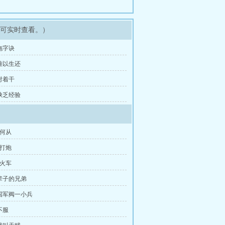
即可实时查看。）
 拖字诀
 难以生还
 对着干
 缺乏经验
去何从
要打炮
国火车
一辈子的兄弟
民国军阀一小兵
不服