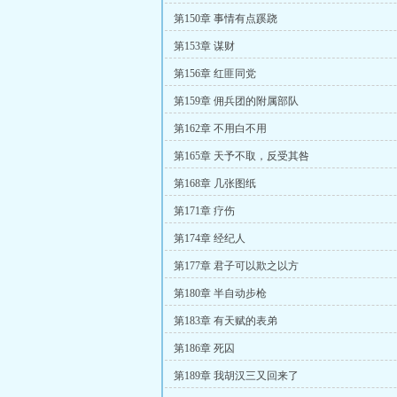
第150章 事情有点蹊跷
第153章 谋财
第156章 红匪同党
第159章 佣兵团的附属部队
第162章 不用白不用
第165章 天予不取，反受其咎
第168章 几张图纸
第171章 疗伤
第174章 经纪人
第177章 君子可以欺之以方
第180章 半自动步枪
第183章 有天赋的表弟
第186章 死囚
第189章 我胡汉三又回来了