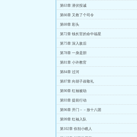
第63章 潜伏投诚
第66章 又救了个司令
第69章 彩头
第72章 钱长官的命中福星
第75章 深入敌后
第78章 一身是胆
第81章 小许教官
第84章 过河
第87章 向胡子叔敬礼
第90章 红袖被劫
第93章 提前行动
第96章 开门－－放十八团
第99章 红袖入队
第102章 你别小瞧人