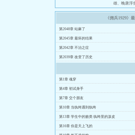
雄
、
晚唐浮
《佣兵1929
第2048章 站麻了
第2045章 最坏的结果
第2042章 不治之症
第2039章 改变了历史
第1章 魂穿
第4章 初试身手
第7章 交个朋友
第10章 当纨绔遇到纨绔
第13章 学生中的败类 纨绔里的泼皮
第16章 你是天上飞的