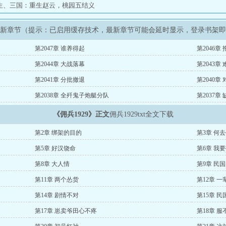
生
、
三国：重生赵云，桃园五结义
》最新章节（提示：已启用缓存技术，最新章节可能会延时显示，登录书架
第2047章 谁养得起
第2046章
第2044章 大战落幕
第2043章
第2041章 分批撤退
第2040章
第2038章 全歼鬼子炮艇分队
第2037章
《佣兵1929》正文
佣兵1929txt全文下载
第2章 绑架的目的
第3章 何
第5章 好汉饶命
第6章 我
第8章 大人情
第9章 民
第11章 两个怂货
第12章 
第14章 剧情不对
第15章 
第17章 崽卖爷田心不疼
第18章 服