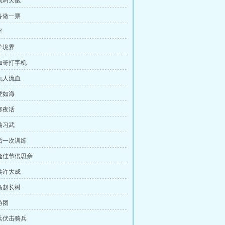
这就叫天赋
准备做一票
军
学境界
芝加哥打字机
让仇人流血
爱如海
寨夜话
袖习武
最后一次训练
每逢佳节倍思亲
士兵许大成
白马赵长树
游团
步兵伏击骑兵