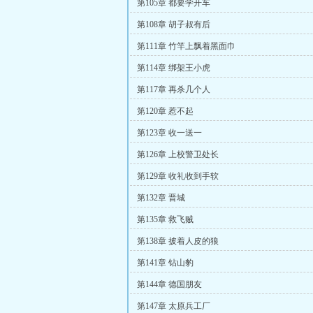
第105章 都要学开车
第108章 胡子叔有后
第111章 竹竿上飘着黑面巾
第114章 绑架王小虎
第117章 再杀几个人
第120章 惹不起
第123章 收一送一
第126章 上校警卫处长
第129章 收礼收到手软
第132章 晋城
第135章 救飞贼
第138章 披着人皮的狼
第141章 钻山豹
第144章 德国朋友
第147章 太原兵工厂