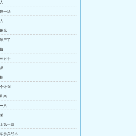
佳人
虚惊一场
进入
田伯光
要破产了
价值
第三射手
讲课
好枪
一个计划
花和尚
九一八
兄弟
要上第一线
日军步兵战术