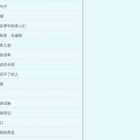
父与子
封城
 活在梦中的亲人们
 要致富，先修路
当务之急
一份清单
卫戍司令部
收买不了的人
入彀
人体试验
户籍登记
灭口
太原的黑道