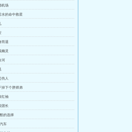
德机场
刘若水的命中救星
礼
安
身而退
线幽灵
鲁河
耗
起伤人
天下掉下个胖师弟
救红袖
校团长
残酷的选择
开汽车