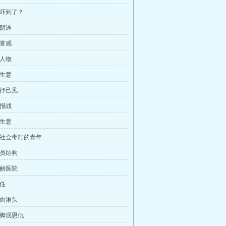
被吓到了？
小阴逼
荣誉感
大人物
谈生意
直抒己见
情报战
好生意
 被社会毒打的青年
成员结构
美丽医院
责任
狗血淋头
一脚泯恩仇