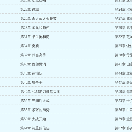
第20章 初见红袖
第21章 
第23章 进城
第24章 
第26章 杀人放火金腰带
第27章 成
第28章 师兄和师侄
第29章 武
第31章 书生抱和尚
第32章 
第34章 突袭
第35章 
第37章 武当高手
第38章 母
第40章 仇怨两消
第41章 山
第43章 运输队
第44章 红
第46章 狙击手
第47章 
第49章 和郝老刀做笔买卖
第50章 
第52章 三问许大成
第53章 
第55章 紧张的局势
第56章 
第58章 大战开始
第59章 旅
第61章 沉重的信任
第62章 