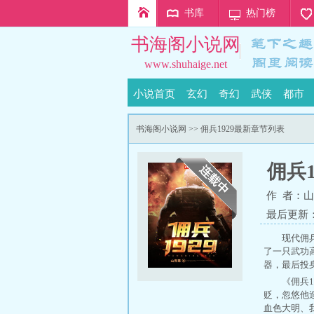
书库
热门榜
书海阁小说网
www.shuhaige.net
小说首页
玄幻
奇幻
武侠
都市
书海阁小说网
>> 佣兵1929最新章节列表
佣兵1
作 者：
山
最后更新：20
现代佣
了一只武功
器，最后投身于
《佣兵1
贬，忽悠他
血色大明
、