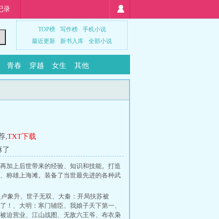
记录
TOP榜
写作榜
手机小说
最近更新
新书入库
全部小说
青春
穿越
女生
其他
荐
,
TXT下载
麻了
再加上后世带来的经验、知识和技能。打造
、称雄上海滩。装备了当世最先进的各种武
是卢象升
、
世子无双
、
大秦：开局扶苏被
了！
、
大明：寒门辅臣
、
我娘子天下第一
、
被迫营业
、
江山战图
、
无敌六王爷
、
布衣枭