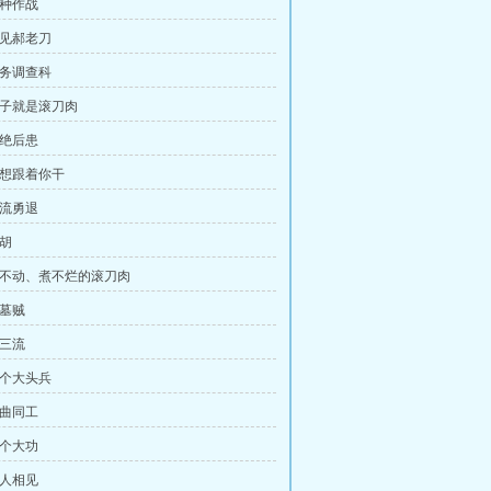
特种作战
又见郝老刀
党务调查科
 老子就是滚刀肉
杜绝后患
就想跟着你干
急流勇退
截胡
 嚼不动、煮不烂的滚刀肉
盗墓贼
下三流
三个大头兵
异曲同工
两个大功
亲人相见