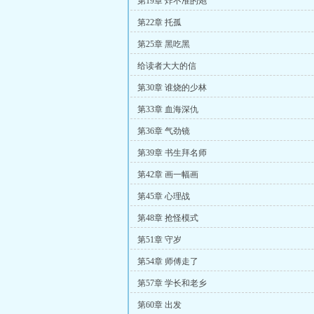
第19章 炸不准的炮
第22章 托孤
第25章 黑吃黑
给读者大大的信
第30章 谁烧的少林
第33章 血海深仇
第36章 气劲镜
第39章 书生拜名师
第42章 画一幅画
第45章 心理战
第48章 抢怪模式
第51章 守岁
第54章 师傅走了
第57章 学长和老乡
第60章 出发