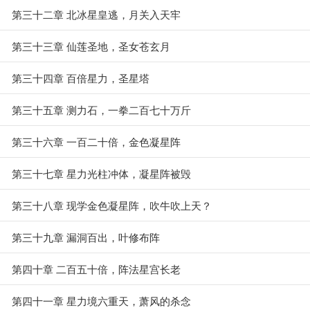
第三十二章 北冰星皇逃，月关入天牢
第三十三章 仙莲圣地，圣女苍玄月
第三十四章 百倍星力，圣星塔
第三十五章 测力石，一拳二百七十万斤
第三十六章 一百二十倍，金色凝星阵
第三十七章 星力光柱冲体，凝星阵被毁
第三十八章 现学金色凝星阵，吹牛吹上天？
第三十九章 漏洞百出，叶修布阵
第四十章 二百五十倍，阵法星宫长老
第四十一章 星力境六重天，萧风的杀念