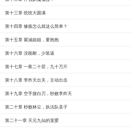
第十三章 统统大圆满
第十四章 修炼怎么就这么简单？
第十五章 紫涵姐姐，要抱抱
第十六章 没能耐，少装逼
第十七章 一夜二十层，九十万斤
第十八章 李炸天出关，主动出击
第十九章 空手接白刃，秒败李炸天
第二十章 秒败林尘，执法队圣子
第二十一章 天元九仙的宠爱