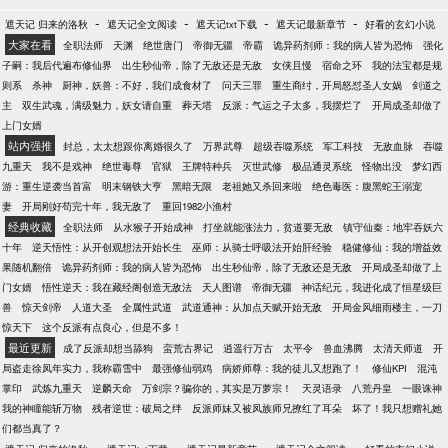
-
-
-
-
遮天记 归来的洛秋
遮天记全文阅读
遮天记txt下载
遮天记最新章节
好看的玄幻小说
大家在看
全职法师
天渊
绝世唐门
帝御无疆
帝霸
诡异药剂师：我的病人皆为恐怖
强化
子嗣：我后代遍布修仙界
出生秒仙帝，除了无敌还是无敌
女侠且慢
宿命之环
我的法宝都是规
则系
杀神
厨神，妖兽：不好，我们成食材了
问天三罪
重生商纣，开局怒怼圣人女娲
剑道之
主
双生武魂，满级魅力，妖女请自重
葬天塔
反派：气运之子太多，我摆烂了
开局成圣却做了
上门女婿
站内强推
封总，太太想跟你离婚很久了
万界武尊
超级吞噬系统
军工科技
无敌血脉
吞噬
九重天
我不是戏神
绝世毒尊
官狱
王牌特种兵
灭世武修
极品通灵系统
怪物出没
梦幻西
游：重生逆袭当首富
明末钢铁大亨
黑暗无限
老祖她又杀回来啦
绝色毒医：腹黑蛇王溺宠
妻
开局刚好苟完十年，我无敌了
重回1982小渔村
经典收藏
全职法师
从水猴子开始成神
打坐就能涨法力，贫道要无敌
镇守仙秦：地牢吞妖六
十年
逆天悟性：从开创观想法开始长生
巫师：从骑士呼吸法开始肝经验
稳健修仙：我的增益效
果随机翻倍
诡异药剂师：我的病人皆为恐怖
出生秒仙帝，除了无敌还是无敌
开局成圣却做了上
门女婿
悟性逆天：我在藏经阁创造无敌法
天人图谱
帝御无疆
神话纪元，我进化成了恒星级巨
兽
惊天剑帝
人道大圣
全属性武道
武道通神：从加点天赋开始无敌
开局金风细雨楼主，一刀
惊天下
这个反派有点良心，但是不多！
最近更新
成了反派却想当舔狗
蛮荒古界记
逍遥行万古
太平令
兽血沸腾
太清天师道
开
局盗走徐凤年实力，我称霸雪中
最强修仙弱鸡
病娇师尊：我的徒儿又想跑了！
修仙KPI
混沌
掌印
武炼九重天
逆麟天命
万剑宗？骗你的，其实是万萝宗！
天灵语录
八荒丹皇
一眼诛神
我的神瞳能斩万物
残者逆世：破局之绊
反派师妹又被凤族师兄撩红了耳朵
坏了！我只想赠礼她
们都当真了？
-
-
-
-