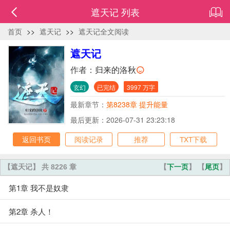
遮天记 列表
首页
>>
遮天记
>>
遮天记全文阅读
遮天记
作者：
归来的洛秋
玄幻
已完结
3997 万字
最新章节：
第8238章 提升能量
最后更新：2026-07-31 23:23:18
返回书页
阅读记录
推荐
TXT下载
【遮天记】 共 8226 章
【
下一页
】 【
尾页
】
第1章 我不是奴隶
第2章 杀人！