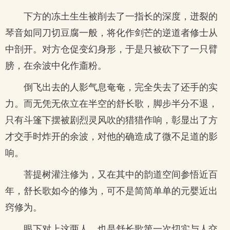
下方的冻土生生被削去了一指长的深度，迸裂的
琴音如同刀切豆腐一般，将化作剑芒的逆道者修士从
中剖开。对方仓促变幻身形，于是只被砍下了一只臂
膀，在余波中化作齑粉。
倒飞出去的人影气息奄奄，完全失去了还手的实
力。而无凭无依立在半空的舒长歌，脚步半分不退，
只有斗篷下摆被剧烈灵风吹的猎猎作响，彰显出了方
才交手时炸开的余波，对他的确造成了微不足道的影
响。
菩提树灌注修为，又在其中的韵道空间参悟近百
年，舒长歌如今的修为，可不是简简单单的元婴近出
窍修为。
眼下对上这两人，也是舒长歌第一次切实与人交