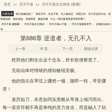
首页
>>
浮天不落
>>
浮天不落全文阅读
(目录)
胭脂螺
大家在看
谁让他修仙的！
我在天牢，长生不死
凡人修仙记
光阴之外
法力无边高大仙
恐
怖修仙路
独步成仙
玄镜高悬
她是剑修
什么！我们家居然是邪神后裔？
-
-
-
-
浮天不落 胭脂螺
浮天不落全文阅读
浮天不落txt下载
浮天不落最新章节
好看的仙侠小
说
第686章 逆道者，无孔不入
上一章
书 页
下一页
阅读记录
然而他们刚生出这个念头，舒长歌便察觉了。
无垢仙体对情绪的感知敏锐至极。
他的指尖在琴弦上骤然一顿，随即一转，琴音骤
变！
凌厉如刀，杀意如同实质般从琴身上倾泻而出。
每一道音符都不再是单纯的灵力攻击，而是融入了劫