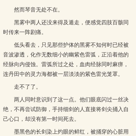
然而琴音无处不在。
黑雾中两人还没来得及遁走，便感觉四肢百骸同
时传来一阵剧痛。
低头看去，只见那些护体的黑雾不知何时已经被
音波渗透，化作无数细小的幽紫色雷弧，正沿着他的
经脉向内侵蚀。雷弧所过之处，血肉经脉同时麻痹，
连丹田中的灵力海都被一层淡淡的紫色雷光笼罩。
走不了了。
两人同时意识到了这一点。他们眼底闪过一丝决
绝，不再尝试防御，手持细剑的人直接将剑尖捅入自
己心口，却没有第一时间死去。
墨黑色的长剑染上灼眼的鲜红，被捅穿的心脏用