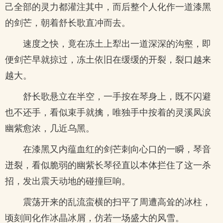
己全部的灵力都灌注其中，而后整个人化作一道漆黑
的剑芒，朝着舒长歌直冲而去。
速度之快，竟在冻土上犁出一道深深的沟壑，即
便剑芒早就掠过，冻土依旧在缓缓的开裂，裂口越来
越大。
舒长歌悬立在半空，一手按在琴身上，既不闪避
也不还手，看似束手就擒，唯独手中按着的灵溪凤涙
幽紫愈浓，几近乌黑。
在漆黑又内蕴血红的剑芒刺向心口的一瞬，琴音
迸裂，看似脆弱的幽紫长琴径直以本体拦住了这一杀
招，发出震天动地的碰撞巨响。
震荡开来的乱流蛮横的扫平了周遭高耸的冰柱，
顷刻间化作冰晶冰屑，仿若一场盛大的风雪。