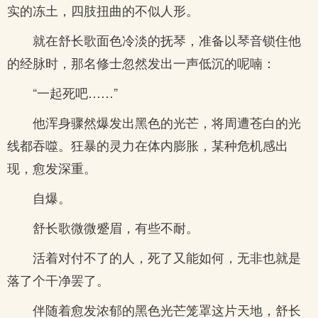
实的冻土，四肢扭曲的不似人形。
就在舒长歌面色冷淡的抚琴，准备以琴音锁住他
的经脉时，那名修士忽然发出一声低沉的呢喃：
“一起死吧……”
他浑身骤然爆发出黑色的光芒，将周遭苍白的光
线都吞噬。狂暴的灵力在体内膨胀，某种危机感出
现，愈发深重。
自爆。
舒长歌微微蹙眉，有些不耐。
活着对付不了的人，死了又能如何，无非也就是
落了个干净罢了。
伴随着愈发浓郁的黑色光芒笼罩这片天地，舒长