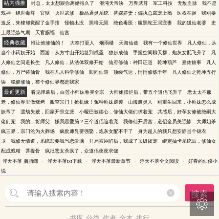
站内强推
封总，太太想跟你离婚很久了
混沌天帝诀
万界武尊
军工科技
无敌血脉
我不是
戏神
绝世毒尊
官狱
灭世武修
极品通灵系统
替嫁娇妻：偏执总裁宠上瘾
医权在握
我刚要
造反，朱棣却觉醒了金手指
怪物出没
黑暗无限
绝色毒医：腹黑蛇王溺宠妻
我的狐仙老婆
史
上最强炼气期
天官赐福
仙宫
经典收藏
谁让他修仙的！
大奉打更人
烟雨楼
天海仙途
我有一个修仙世界
凡人修仙，从
当个小药奴开始
西游：从方寸山开始签到成圣
独步成仙
手握空间聊天群，炮灰女配飞升了
凡
人修仙之问道长生
凡人修仙，从法体双修开始
仙府修仙：种田证道
乾坤葫芦
嘉佑嬉事
凡人
修仙，万尸铸仙骨
我在凡人科学修仙
叩问仙道
顶级气运，悄悄修炼千年
凡人修仙之乾坤五行
诀
稳健修仙，整个修仙界都是我家
最近更新
看见弹幕后，白莲小师妹卷哭全宗
大师姐摆烂后，带五个道侣飞升了
老太太不服
老，修仙界里做烧烤
搬空宗门！抢机缘！冤种师妹逆袭
山海渡灵人
刚重生回来，小师妹怎么成
妖帝了
渡劫失败，回家开宗立派
小哑巴被读心，修仙大佬们求着宠
共感后，好孕女修被绝嗣大
佬们宠
我的二货师父
嫌我恋爱脑？三个道侣追着宠
我修仙开后宫，道侣全员美强惨
大师姐杀
疯三界，宗门沦为火葬场
疯批师兄要强娶，炮灰女配不干了
身为超人的我只想安静当个锦衣
卫
我修无情道，系统却要我当恋爱脑
开局被诬陷后，我成了顶级团宠
绑定抽卡系统后，修仙女
配成戏精
菩提骨
疯批恶女杀疯了，众道侣夜夜求饶
-
-
-
-
浮天不落 胭脂螺
浮天不落txt下载
浮天不落最新章节
浮天不落全文阅读
好看的仙侠小
说
搜索

书库
分类
作者
全本
排行