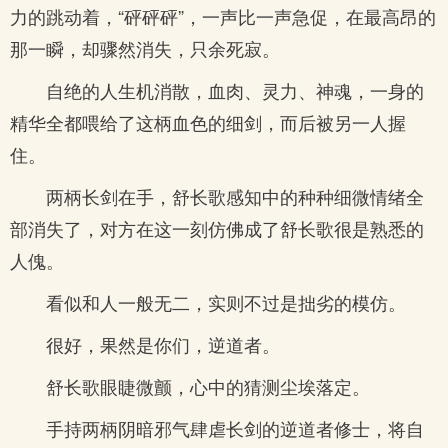
力的跳动着，“砰砰砰”，一声比一声急促，在最高昂的
那一瞬，却骤然消失，只余死寂。
自绝的人生机消散，血肉、灵力、神魂，一身的
精华全都喂给了这柄血色的细剑，而后被另一人握
住。
两柄长剑在手，舒长歌感知中的种种细微情绪全
部消失了，对方在这一刻仿佛成了舒长歌很是熟悉的
人傀。
看似和人一般无二，实则不过是拙劣的模仿。
很好，果然是你们，逆道者。
舒长歌眼睫微颤，心中的猜测尘埃落定。
手持两柄阴暗邪气肆虐长剑的逆道者修士，将自