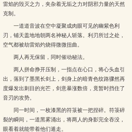
雷焰的毁灭之力，夹杂着无垢之力对阴邪力量的天然
克制。
一道道音波在空中凝聚成肉眼可见的幽紫色利
刃，铺天盖地地朝两名神秘人斩落。利刃所过之处，
空气都被劫雷焰灼烧得微微扭曲。
两人再无保留，同时催动秘法。
两人拼命挣开压制，一指点在心口，将心头血引
出，落到了墨黑长剑上，剑身上的暗青色纹路骤然再
度爆发出刺目的光芒，剑意暴涨数倍，竟暂时挡住了
音刃的攻势。
同一时间，一枚漆黑的符箓被一把捏碎。符箓碎
裂的瞬间，一道黑雾涌出，将两人的身影完全吞没，
眼看着就能带着他们遁走。