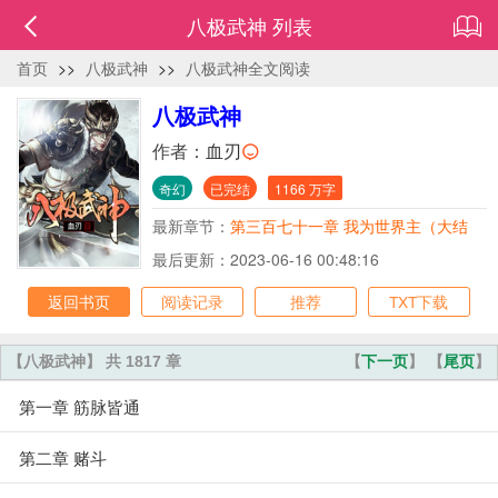
八极武神 列表
首页
>>
八极武神
>>
八极武神全文阅读
八极武神
作者：
血刃
奇幻
已完结
1166 万字
最新章节：
第三百七十一章 我为世界主（大结
局）
最后更新：2023-06-16 00:48:16
返回书页
阅读记录
推荐
TXT下载
【八极武神】 共 1817 章
【
下一页
】 【
尾页
】
第一章 筋脉皆通
第二章 赌斗