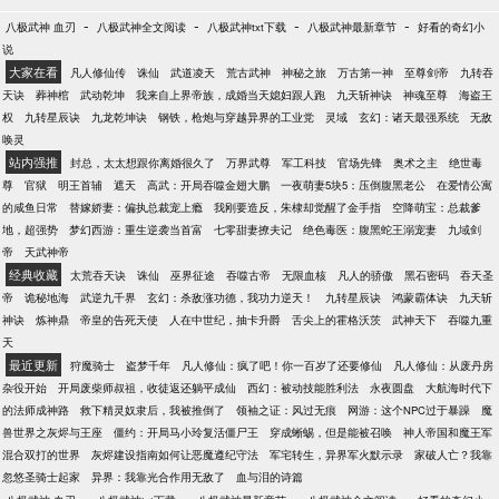
-
-
-
-
八极武神 血刃
八极武神全文阅读
八极武神txt下载
八极武神最新章节
好看的奇幻小
说
大家在看
凡人修仙传
诛仙
武道凌天
荒古武神
神秘之旅
万古第一神
至尊剑帝
九转吞
天诀
葬神棺
武动乾坤
我来自上界帝族，成婚当天媳妇跟人跑
九天斩神诀
神魂至尊
海盗王
权
九转星辰诀
九龙乾坤诀
钢铁，枪炮与穿越异界的工业党
灵域
玄幻：诸天最强系统
无敌
唤灵
站内强推
封总，太太想跟你离婚很久了
万界武尊
军工科技
官场先锋
奥术之主
绝世毒
尊
官狱
明王首辅
遮天
高武：开局吞噬金翅大鹏
一夜萌妻5块5：压倒腹黑老公
在爱情公寓
的咸鱼日常
替嫁娇妻：偏执总裁宠上瘾
我刚要造反，朱棣却觉醒了金手指
空降萌宝：总裁爹
地，超强势
梦幻西游：重生逆袭当首富
七零甜妻撩夫记
绝色毒医：腹黑蛇王溺宠妻
九域剑
帝
天武神帝
经典收藏
太荒吞天诀
诛仙
巫界征途
吞噬古帝
无限血核
凡人的骄傲
黑石密码
吞天圣
帝
诡秘地海
武逆九千界
玄幻：杀敌涨功德，我功力逆天！
九转星辰诀
鸿蒙霸体诀
九天斩
神诀
炼神鼎
帝皇的告死天使
人在中世纪，抽卡升爵
舌尖上的霍格沃茨
武神天下
吞噬九重
天
最近更新
狩魔骑士
盗梦千年
凡人修仙：疯了吧！你一百岁了还要修仙
凡人修仙：从废丹房
杂役开始
开局废柴师叔祖，收徒返还躺平成仙
西幻：被动技能胜利法
永夜圆盘
大航海时代下
的法师成神路
救下精灵奴隶后，我被推倒了
领袖之证：风过无痕
网游：这个NPC过于暴躁
魔
兽世界之灰烬与王座
僵约：开局马小玲复活僵尸王
穿成蜥蜴，但是能被召唤
神人帝国和魔王军
混合双打的世界
灰烬建设指南如何让恶魔遵纪守法
军宅转生，异界军火默示录
家破人亡？我靠
忽悠圣骑士起家
异界：我靠光合作用无敌了
血与泪的诗篇
-
-
-
-