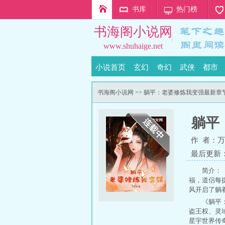
书库
热门榜
书海阁小说网
www.shuhaige.net
小说首页
玄幻
奇幻
武侠
都市
书海阁小说网
>> 躺平：老婆修炼我变强最新章
躺平
作 者：
万
最后更新：20
简介：
福，道侣每
风开启了躺
《躺平
盗王权
、
灵
星宇世界传