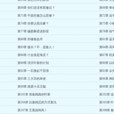
第68章 你们还没有双修过？
第69章 奉
第71章 不脱衣服怎么双修？
第72章 
第74章 你要认我当爹？
第75章 
第77章 骗姜酥柔进卧室
第78章 
第80章 邪修炼血丹
第81章 
第83章 援兵？不，是敌人！
第84章 
第86章 小女孩是海灵？
第87章 
第89章 消灭叶家的计划
第90章 
第92章 一石激起千层浪
第93章 
第95章 三大宗的来使
第96章 
第98章 跳梁小丑王隘
第99章 
第101章 准备跑路的叶家
第102章
第104章 以最残忍的方式复仇
第105章 
第107章 王冕战韩风！
第108章