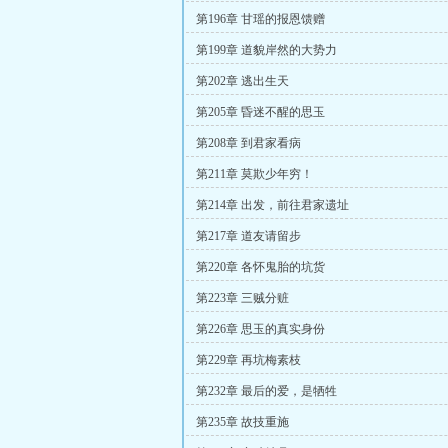
第196章 甘瑶的报恩馈赠
第199章 道貌岸然的大势力
第202章 逃出生天
第205章 昏迷不醒的思玉
第208章 到君家看病
第211章 莫欺少年穷！
第214章 出发，前往君家遗址
第217章 道友请留步
第220章 各怀鬼胎的坑货
第223章 三贼分赃
第226章 思玉的真实身份
第229章 再坑梅素枝
第232章 最后的爱，是牺牲
第235章 故技重施