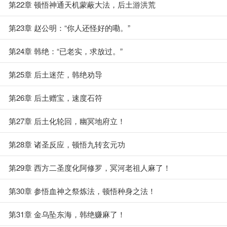
第22章 顿悟神通天机蒙蔽大法，后土游洪荒
第23章 赵公明：“你人还怪好的嘞。”
第24章 韩绝：“已老实，求放过。”
第25章 后土迷茫，韩绝劝导
第26章 后土赠宝，速度石符
第27章 后土化轮回，幽冥地府立！
第28章 诸圣反应，顿悟九转玄元功
第29章 西方二圣度化阿修罗，冥河老祖人麻了！
第30章 参悟血神之祭炼法，顿悟种身之法！
第31章 金乌坠东海，韩绝赚麻了！