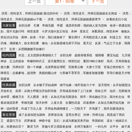
上一页
第1 - 50章
下一页
-
-
洪荒：悟性逆天，拜师石肌娘娘 路过的扑街
洪荒：悟性逆天，拜师石肌娘娘全文阅读
洪荒：
-
-
悟性逆天，拜师石肌娘娘txt下载
洪荒：悟性逆天，拜师石肌娘娘最新章节
好看的玄幻小说
大家在看
全职法师
天渊
帝御无疆
帝霸
诡异药剂师：我的病人皆为恐怖
收录一群废妃犯
妇，我不无敌行吗
绝世道君
斗罗大陆III龙王传说
杀神
星辰王
杀戮系统，绝世杀神
修炼从
简化功法开始
厨神，妖兽：不好，我们成食材了
重生商纣，开局怒怼圣人女娲
剑道之主
双生
武魂，满级魅力，妖女请自重
修仙：从在炼器铺当厨子开始
遮天记
反派：气运之子太多，我摆
烂了
乱世：从照顾嫂嫂开始修行
站内强推
封总，太太想跟你离婚很久了
全职法师
超级吞噬系统
烟雨楼
聚宝仙盆
九天斩
神诀
正义的使命
终极特种兵王
逆天腹黑狂女：绝世狂妃
重回1982小渔村
高武：开局吞噬金
翅大鹏
丹师剑宗
我一个神豪，当渣男很合理吧
官路青云梯
大唐十万里
官场之绝对权力
空
降萌宝：总裁爹地，超强势
美丽的圌山传
七零嫁不育军官，军嫂多胎被宠翻
哥哥们都是天才唯
我废柴
经典收藏
全职法师
从水猴子开始成神
镇守仙秦：地牢吞妖六十年
逆天悟性：从开创观想法
开始长生
巫师：从骑士呼吸法开始肝经验
开局成圣却做了上门女婿
宿命之环
仙武：无限推演
金钟罩，横推万古
天人图谱
末世：从加点开始无限进化
狱卒：简化融合万法，我为长生仙
带
着农场混异界
帝御无疆
惊天剑帝
人道大圣
全属性武道
武道通神：从加点天赋开始无敌
封
神：说好昏君，咋成了万古人皇
开局金风细雨楼主，一刀惊天下
开局废了，我开启最强进化
最近更新
成了反派却想当舔狗
异界游乐场
蛮荒古界记
封神：拜师元始，我竟成了周武
王
逍遥行万古
武界修道
神级卡徒
玄幻：从成为家族灵兽开始
帝国权杖
逆女！他镇压大
凶，你逐他出宗？
聚灵飞升
穿越斗罗之擂鼓瓮金锤
全球万鬼夜行
一剑九州
太平令
娘子真