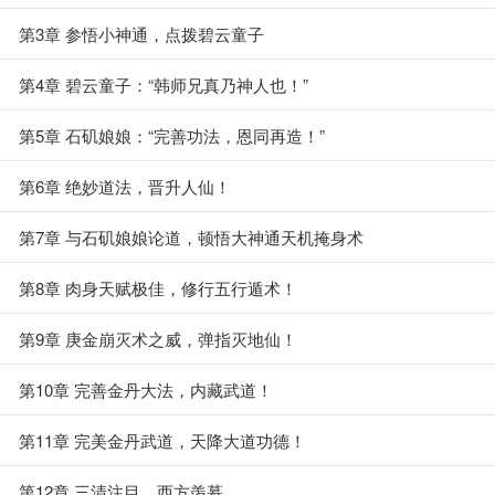
第3章 参悟小神通，点拨碧云童子
第4章 碧云童子：“韩师兄真乃神人也！”
第5章 石矶娘娘：“完善功法，恩同再造！”
第6章 绝妙道法，晋升人仙！
第7章 与石矶娘娘论道，顿悟大神通天机掩身术
第8章 肉身天赋极佳，修行五行遁术！
第9章 庚金崩灭术之威，弹指灭地仙！
第10章 完善金丹大法，内藏武道！
第11章 完美金丹武道，天降大道功德！
第12章 三清注目，西方羡慕