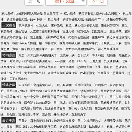
上一页
第1 - 50章
下一页
-
-
权力巅峰：从借调省委大院开始 加里奥与猫
权力巅峰：从借调省委大院开始全文阅读
权力巅
-
-
峰：从借调省委大院开始txt下载
权力巅峰：从借调省委大院开始最新章节
好看的都市小说
大家在看
我不是戏神
仕途人生
诸神愚戏
权欲：从乡镇到省委大院
重生60带空间
重生：
权势巅峰
重生官场：从京都下基层权利巅峰
官道无疆
绝对权力：我就是靠山
重生1958：发家
致富从南锣鼓巷开始
院士重生：回到1975当知青
苟在四合院捡漏
重生2000：从追求青涩校花同
桌开始
我的1949从长白山开始
御兽时代，我开局神级天赋
重生60年代，开局就上山下乡
别叫
我恶魔
六零：踹了白月光搬空家产下乡
官场：美女领导身边的男秘书
都市之最强狂兵
站内强推
封总，太太想跟你离婚很久了
太荒吞天诀
全职法师
军工科技
烟雨楼
最强超级
学霸
开局停职？我转投市纪委调查组
Boss凶猛：老公，喂不饱
仕途人生
九天斩神诀
七零：
随军辣媳带飞大院暴富逆袭
我的谍战岁月
太古至尊神
恶魔的专属：丫头，你好甜
总攻驾到：
难缠主编已上线
史上最强炼气期
在爱情公寓的咸鱼日常
农家小福女
空降萌宝：总裁爹地，超
强势
美丽的圌山传
经典收藏
年代1960：穿越南锣鼓巷，
我不是戏神
重生60带空间
我的年代，从四合院开
始
重回1982小渔村
重生1958：发家致富从南锣鼓巷开始
想当神医被告，果断转行做兽医
我在
四合院里有小院
你一个交警，抢刑侦的案子合适吗
四合院之这一次肆意人生！
重生六零：我带
弟弟妹妹奔小康
四合院：从1958开始
重生官场：从京都下基层权利巅峰
舔狗反派只想苟，女主
不按套路走！
四合院：别不信，我比禽兽还禽兽
重生96：权力之巅
重回60年代不遗憾
医路官
途
四合院：我只想当，看客
四合院：开局捅娄子，秦淮茹急了
最近更新
至尊令
双胞胎萝莉上门，她妈病娇女教授
重生之娱乐圈教父
大明星爱上我
我的
大小魔女
重回1982：从小舢板到远洋巨轮
病娇美女总裁爱上我
以法律之名
官梯：从选调生开