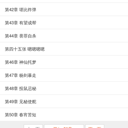
第42章 堪比炸弹
第43章 有望成帮
第44章 畏罪自杀
第四十五张 嗯嗯嗯嗯
第46章 神仙托梦
第47章 杨剑暴走
第48章 投鼠忌秘
第49章 见秘使舵
第50章 春宵苦短