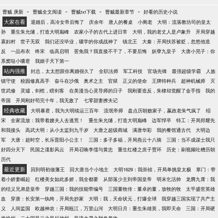
-
-
-
-
曹贼 庚新
曹贼全文阅读
曹贼txt下载
曹贼最新章节
好看的历史小说
大家在看
退婚后，高冷女帝后悔了
庆余年
唐人的餐桌
小阁老
大明：流落教坊司的皇太
孙
重生朱允熥，打造大明巅峰
农家小子的古代上进日常
大明，我的老丈人是卢象升
开局穿越
寡妇村
世子无双
我们还没毕业，辍学的你成战神了
镇北王
大秦：开局扶苏被贬，忽悠他造
反
一品布衣
终宋
临高启明
罢免我？我直接不干了，不要后悔
妖孽九皇子
大唐小兕子：你
系窝哒小囔君
我娘子天下第一
站内强推
封总，太太想跟你离婚很久了
全职法师
军工科技
官场先锋
最强超级学霸
人族
镇守使
校园修真高手
奋斗在沙俄
奥术之主
官狱
正义的使命
王牌特种兵
超神机械师
灭
世武修
灵墟，剑棺，瞎剑客
在美漫当心灵导师的日子
我刚要造反，朱棣却觉醒了金手指
我的
帝国
开局刚好苟完十年，我无敌了
七零甜妻撩夫记
经典收藏
大明暴君，我为大明续运三百年
流氓帝师
盘点历朝败家子，嬴政老朱气疯了
绍
宋
全家流放：我带着嫂夫人去逃荒！
重生朱允熥，打造大明巅峰
边军悍卒
特工：开局郑耀先
和我接头
高武大明：从小太监到九千岁
大唐之超级商城
满唐华彩
我的餐馆通古代
大明边
军
大唐：超时空，长乐晋阳小公主！
三国：多子多福，开局燕云十八骑
三国：当不成谋士我只
好四分天下
民国之谍影风云
开局召唤李儒与黄忠
重生红楼之庶子贾环
历史：刷视频吐槽历朝
历代
最近更新
回到明初做藩王
回大唐当个小地主
大明1629：我崇祯，开局单挑皇太极
寒门：带
着小娇妻崛起
红楼美女如此多娇，我全都要
从部落少主到帝国皇帝
明末乞活帅
龙腾九霄：我
的结义兄弟是皇帝
穿越三国：我的技能带编号
三国董牧传：董卓的董，放牧的牧
太平盛世英雄
血
穿唐：长安第一纨绔，开局先抄家
大明：我，天命状元，打爆全球
我穿越三国实现了共产主
义
人间监国
欧越神农：开局瓯江，万里山河
大明日月：重生朱雄英，我即天命
三国：开局硬