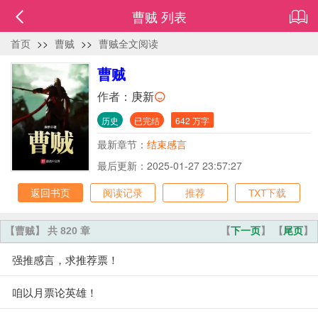
曹贼 列表
首页
>>
曹贼
>>
曹贼全文阅读
曹贼
作者：
庚新
历史
已完结
642 万字
最新章节：
结束感言
最后更新：2025-01-27 23:57:27
返回书页
阅读记录
推荐
TXT下载
【曹贼】 共 820 章
【
下一页
】 【
尾页
】
强推感言，求推荐票！
咱以月票论英雄！