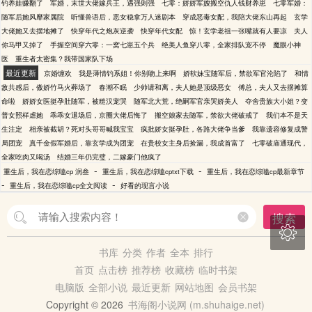
钓养娃赚翻了
军婚，末世大佬嫁兵王，遇强则强
七零：娇娇军嫂搬空仇人钱财养崽
七零军婚：
随军后她风靡家属院
听懂兽语后，恶女稳拿万人迷剧本
穿成恶毒女配，我陪大佬东山再起
玄学
大佬她又去摆地摊了
快穿年代之炮灰逆袭
快穿年代女配
惊！玄学老祖一张嘴就有人要凉
夫人
你马甲又掉了
手握空间穿六零：一窝七崽五个兵
绝美人鱼穿八零，全家排队宠不停
魔眼小神
医
重生者太密集？我带国家队下场
最近更新
京婚缠欢
我是薄情钓系姐！你别吻上来啊
娇软妹宝随军后，禁欲军官沦陷了
和情
敌共感后，傲娇竹马火葬场了
春潮不眠
少帅请和离，夫人她是顶级恶女
傅总，夫人又去摆摊算
命啦
娇娇女医挺孕肚随军，被糙汉宠哭
随军北大荒，绝嗣军官亲哭娇美人
夺舍贵族大小姐？变
普女照样虐她
乖乖女退场后，京圈大佬后悔了
搬空娘家去随军，禁欲大佬破戒了
我们本不是天
生注定
相亲被截胡？死对头哥哥喊我宝宝
疯批娇女挺孕肚，各路大佬争当爹
我靠遗容修复成警
局团宠
真千金假军婚后，靠玄学成为团宠
在贵校女主身后捡漏，我成首富了
七零破庙通现代，
全家吃肉又喝汤
结婚三年仍完璧，二嫁豪门他疯了
-
-
重生后，我在恋综嗑cp 润叁
重生后，我在恋综嗑cptxt下载
重生后，我在恋综嗑cp最新章节
-
-
重生后，我在恋综嗑cp全文阅读
好看的现言小说
搜索

书库
分类
作者
全本
排行
首页
点击榜
推荐榜
收藏榜
临时书架
电脑版
全部小说
最近更新
网站地图
会员书架
Copyright © 2026
书海阁小说网 (m.shuhaige.net)