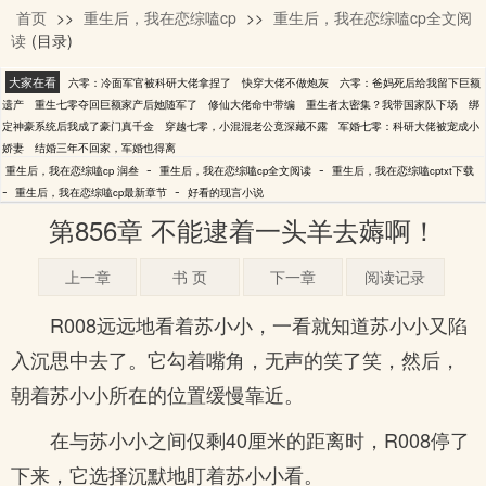
首页
>>
重生后，我在恋综嗑cp
>>
重生后，我在恋综嗑cp全文阅
润叁
读
(目录)
大家在看
六零：冷面军官被科研大佬拿捏了
快穿大佬不做炮灰
六零：爸妈死后给我留下巨额
遗产
重生七零夺回巨额家产后她随军了
修仙大佬命中带编
重生者太密集？我带国家队下场
绑
定神豪系统后我成了豪门真千金
穿越七零，小混混老公竟深藏不露
军婚七零：科研大佬被宠成小
娇妻
结婚三年不回家，军婚也得离
-
-
重生后，我在恋综嗑cp 润叁
重生后，我在恋综嗑cp全文阅读
重生后，我在恋综嗑cptxt下载
-
-
重生后，我在恋综嗑cp最新章节
好看的现言小说
第856章 不能逮着一头羊去薅啊！
上一章
书 页
下一章
阅读记录
R008远远地看着苏小小，一看就知道苏小小又陷
入沉思中去了。它勾着嘴角，无声的笑了笑，然后，
朝着苏小小所在的位置缓慢靠近。
在与苏小小之间仅剩40厘米的距离时，R008停了
下来，它选择沉默地盯着苏小小看。