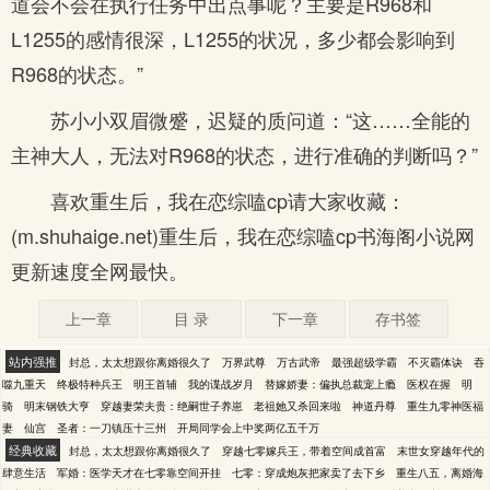
道会不会在执行任务中出点事呢？主要是R968和
L1255的感情很深，L1255的状况，多少都会影响到
R968的状态。”
苏小小双眉微蹙，迟疑的质问道：“这……全能的
主神大人，无法对R968的状态，进行准确的判断吗？”
喜欢重生后，我在恋综嗑cp请大家收藏：
(m.shuhaige.net)重生后，我在恋综嗑cp书海阁小说网
更新速度全网最快。
上一章
目 录
下一章
存书签
站内强推
封总，太太想跟你离婚很久了
万界武尊
万古武帝
最强超级学霸
不灭霸体诀
吞
噬九重天
终极特种兵王
明王首辅
我的谍战岁月
替嫁娇妻：偏执总裁宠上瘾
医权在握
明
骑
明末钢铁大亨
穿越妻荣夫贵：绝嗣世子养崽
老祖她又杀回来啦
神道丹尊
重生九零神医福
妻
仙宫
圣者：一刀镇压十三州
开局同学会上中奖两亿五千万
经典收藏
封总，太太想跟你离婚很久了
穿越七零嫁兵王，带着空间成首富
末世女穿越年代的
肆意生活
军婚：医学天才在七零靠空间开挂
七零：穿成炮灰把家卖了去下乡
重生八五，离婚海