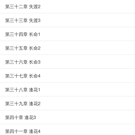
第三十二章 失渡2
第三十三章 失渡3
第三十四章 长命1
第三十五章 长命2
第三十六章 长命3
第三十七章 长命4
第三十八章 逢花1
第三十九章 逢花2
第四十章 逢花3
第四十一章 逢花4