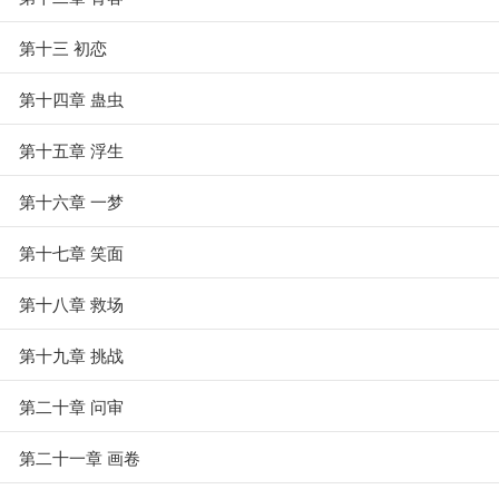
第十三 初恋
第十四章 蛊虫
第十五章 浮生
第十六章 一梦
第十七章 笑面
第十八章 救场
第十九章 挑战
第二十章 问审
第二十一章 画卷