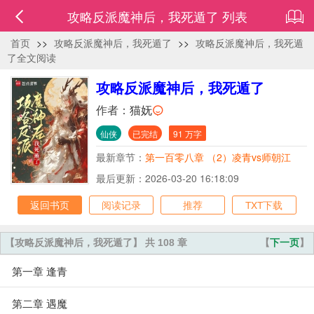
攻略反派魔神后，我死遁了 列表
首页
>>
攻略反派魔神后，我死遁了
>>
攻略反派魔神后，我死遁
了全文阅读
攻略反派魔神后，我死遁了
作者：
猫妩
仙侠
已完结
91 万字
最新章节：
第一百零八章 （2）凌青vs师朝江
最后更新：2026-03-20 16:18:09
返回书页
阅读记录
推荐
TXT下载
【攻略反派魔神后，我死遁了】 共 108 章
【
下一页
】
第一章 逢青
第二章 遇魔