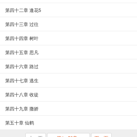
第四十二章 逢花5
第四十三章 过往
第四十四章 树叶
第四十五章 思凡
第四十六章 路过
第四十七章 逃生
第四十八章 收徒
第四十九章 撒娇
第五十章 仙鹤