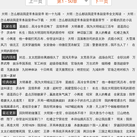
上一页
第1 - 50章
下一页
-
-
大明：怎么都说我是常务副皇帝 初一十九喵
大明：怎么都说我是常务副皇帝全文阅读
大明：
-
-
怎么都说我是常务副皇帝txt下载
大明：怎么都说我是常务副皇帝最新章节
好看的历史小说
大家在看
退婚后，高冷女帝后悔了
流氓帝师
大明暴君，我为大明续运三百年
逍遥四公
子
庆余年
长生：我在大明混吃等死的那些年
绍宋
神话版三国
唐人的餐桌
红楼之挽天
倾
小阁老
他一拳能打死吕布，你管这叫谋士
大明：流落教坊司的皇太孙
贞观小闲王
大雪满
风刀
镇北王
北宋穿越指南
女皇饶命：待微臣宽衣献宝
三国：娶妻就变强，我不当人了！
在
大明的那些年
站内强推
封总，太太想跟你离婚很久了
混沌天帝诀
太荒吞天诀
战场合同工
全职法师
万
界武尊
娱乐帝国系统
军工科技
超级吞噬系统
官场先锋
万古武帝
烟雨楼
最强超级学
霸
无敌血脉
九转神体诀
十日终焉
逆天腹黑狂女：绝世狂妃
九域剑帝
官场之绝对权力
万
古第一废材
经典收藏
大明暴君，我为大明续运三百年
退婚后，高冷女帝后悔了
他一拳能打死吕布，你管
这叫谋士
庆余年
流氓帝师
大唐：超时空，闺蜜晋阳小公主！
长生：我在大明混吃等死的那些
年
逍遥四公子
盘点历朝败家子，嬴政老朱气疯了
小阁老
绍宋
唐人的餐桌
全家流放：我带
着嫂夫人去逃荒！
双穿，开局一桶泡面换媳妇
农家小子的古代上进日常
我的餐馆通古代
我刷
短视频通古代，老祖宗全麻了
我在明末修仙
1627崛起南海
大唐：天上掉下个铜板都得姓李
最近更新
回到明初做藩王
大明第一贪官，你说咱杀不得？
回大唐当个小地主
江山绝色
榜
陛下，你管这叫没落寒门？
红楼之宁荣在世
本诗仙拥兵百万，你让我自重？
明末：我崇
祯，再造大明
大明1629：我崇祯，开局单挑皇太极
杀敌换媳妇？我一人屠城！
穿越回到民国姨
太太们都想整死我
官人很忙
王莽：帝系统开局杀穿三国
两汉往事
三国之蜀汉我做主
北宋第