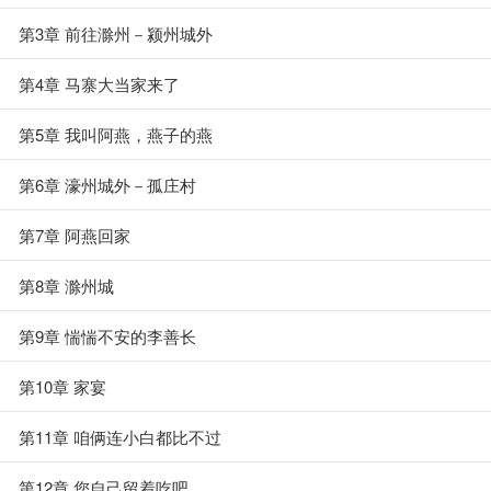
第3章 前往滁州－颍州城外
第4章 马寨大当家来了
第5章 我叫阿燕，燕子的燕
第6章 濠州城外－孤庄村
第7章 阿燕回家
第8章 滁州城
第9章 惴惴不安的李善长
第10章 家宴
第11章 咱俩连小白都比不过
第12章 您自己留着吃吧