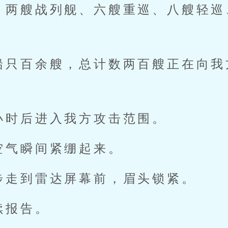
，两艘战列舰、六艘重巡、八艘轻巡
船只百余艘，总计数两百艘正在向我
小时后进入我方攻击范围。
空气瞬间紧绷起来。
步走到雷达屏幕前，眉头锁紧。
续报告。