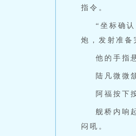
指令。
“坐标确
炮，发射准备
他的手指
陆凡微微
阿福按下
舰桥内响
闷吼。