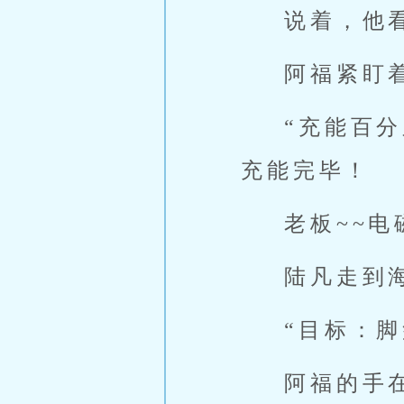
说着，他
阿福紧盯
“充能百
充能完毕！
老板~~
陆凡走到
“目标：
阿福的手