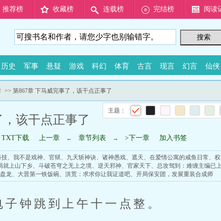
推荐榜
收藏榜
连载榜
完结榜
阅读
历史
军事
悬疑
游戏
科幻
体育
古言
现言
幻言
仙侠
！
>> 第867章 下马威完事了，该干点正事了
主题：
事了，该干点正事了
TXT下载
上一章
章节列表
>下一章
加入书签
←
→
科技
、
我不是戏神
、
官狱
、
九天斩神诀
、
诸神愚戏
、
遮天
、
在爱情公寓的咸鱼日常
、
权
局就上山下乡
、
斗破苍穹之无上之境
、
逆天邪神
、
官家天下
、
总攻驾到：难缠主编已
盘龙
、
大晋第一铁饭碗
、
洪荒：求求你让我证道吧
、
开局保安团，发展重装合成师
电子钟跳到上午十一点整。