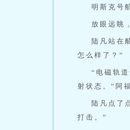
明斯克号
放眼远眺
陆凡站在
怎么样了？”
“电磁轨
射状态。”阿
陆凡点了
打击。”