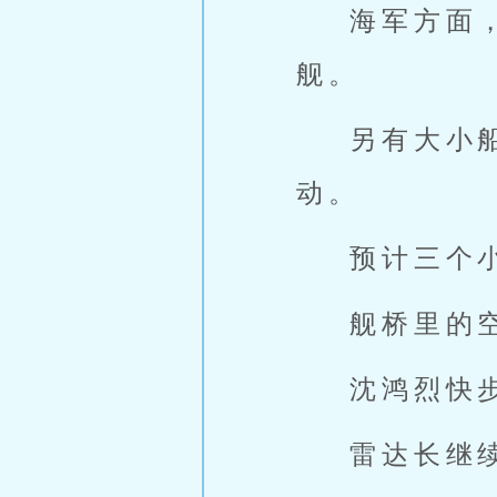
海军方面
舰。
另有大小
动。
预计三个
舰桥里的
沈鸿烈快
雷达长继