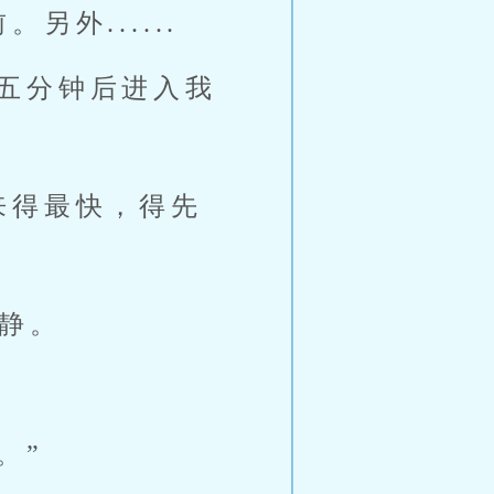
外......
五分钟后进入我
来得最快，得先
平静。
。”