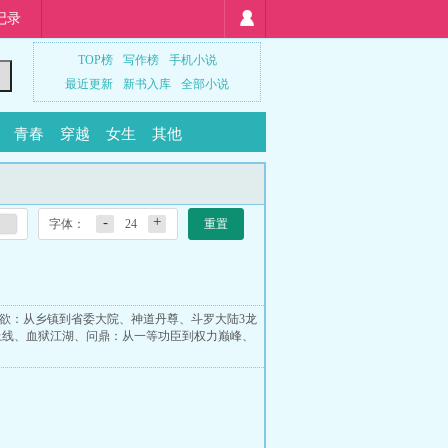
记录
TOP榜
写作榜
手机小说
最近更新
新书入库
全部小说
青春
穿越
女生
其他
-
+
字体：
24
重置
欲：从乡镇到省委大院
、
神道丹尊
、
斗罗大陆3龙
上线
、
血狱江湖
、
问鼎：从一等功臣到权力巅峰
、