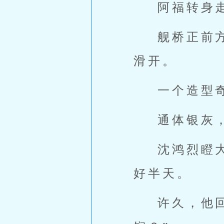
阿福转身
舰桥正前
滑开。
一个造型
通体银灰
沈鸿烈瞪
好半天。
许久，他