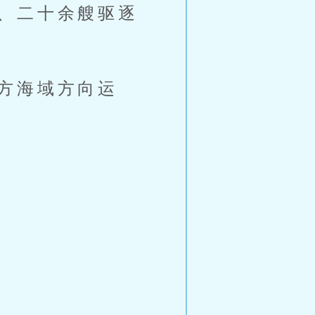
、二十余艘驱逐
方海域方向运