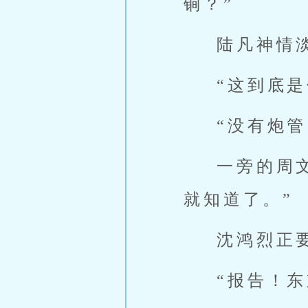
锏？”
陆凡神情
“这到底
“没有炮
一旁的周
就知道了。”
沈鸿烈正
“报告！