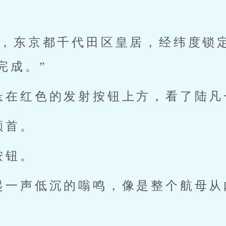
认，东京都千代田区皇居，经纬度锁
完成。”
悬在红色的发射按钮上方，看了陆凡
颔首。
按钮。
起一声低沉的嗡鸣，像是整个航母从