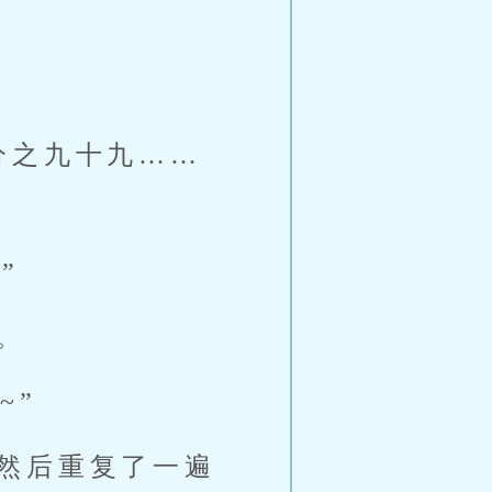
分之九十九……
”
。
~”
然后重复了一遍