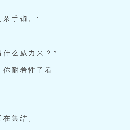
的杀手锏。”
出什么威力来？”
，你耐着性子看
正在集结。