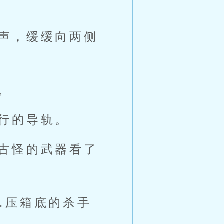
声，缓缓向两侧
。
行的导轨。
古怪的武器看了
…压箱底的杀手