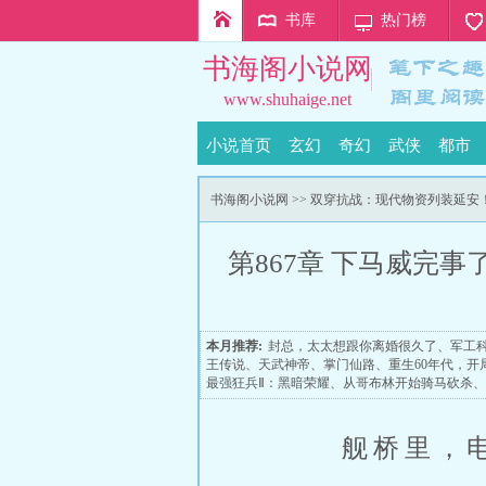
书库
热门榜
书海阁小说网
www.shuhaige.net
小说首页
玄幻
奇幻
武侠
都市
书海阁小说网
>>
双穿抗战：现代物资列装延安
第867章 下马威完
本月推荐:
封总，太太想跟你离婚很久了
、
军工
王传说
、
天武神帝
、
掌门仙路
、
重生60年代，开
最强狂兵Ⅱ：黑暗荣耀
、
从哥布林开始骑马砍杀
、
舰桥里，