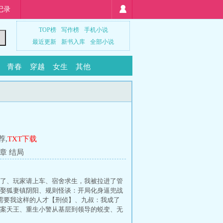
记录
TOP榜
写作榜
手机小说
最近更新
新书入库
全部小说
青春
穿越
女生
其他
荐
,
TXT下载
章 结局
了
、
玩家请上车
、
宿舍求生，我被拉进了管
娶狐妻镇阴阳
、
规则怪谈：开局化身逼兜战
需要我这样的人才【刑侦】
、
九叔：我成了
案天王
、
重生小警从基层到领导的蜕变
、
无