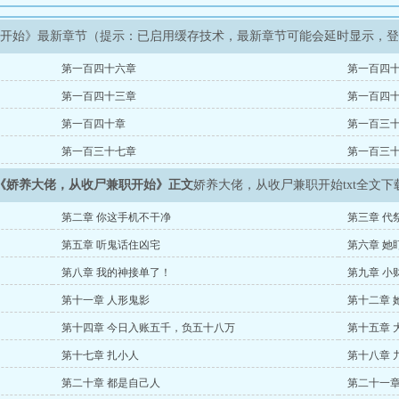
职开始》最新章节（提示：已启用缓存技术，最新章节可能会延时显示，
第一百四十六章
第一百四
第一百四十三章
第一百四
第一百四十章
第一百三
第一百三十七章
第一百三
《娇养大佬，从收尸兼职开始》正文
娇养大佬，从收尸兼职开始txt全文下
第二章 你这手机不干净
第三章 代
第五章 听鬼话住凶宅
第六章 她
第八章 我的神接单了！
第九章 小
第十一章 人形鬼影
第十二章 
第十四章 今日入账五千，负五十八万
第十五章 
第十七章 扎小人
第十八章 
第二十章 都是自己人
第二十一章