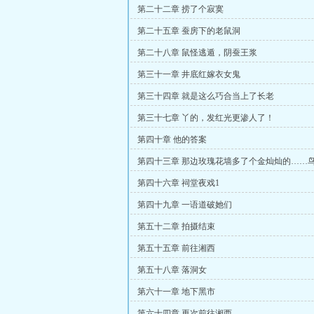
第二十二章 捞了个寂寞
第二十五章 蚕房下的老鼠洞
第二十八章 鼠怪逃遁，阴蚕王浆
第三十一章 井底红嫁衣女鬼
第三十四章 就是这么巧合当上了长老
第三十七章 丫的，发红光更渗人了！
第四十章 他的答案
第四十三章 那边玫瑰花墙多了个金灿灿的……
第四十六章 祠堂夜戏1
第四十九章 一语道破她们
第五十二章 拍摄结束
第五十五章 前往湘西
第五十八章 落洞女
第六十一章 地下黑市
第六十四章 再次前往湘西