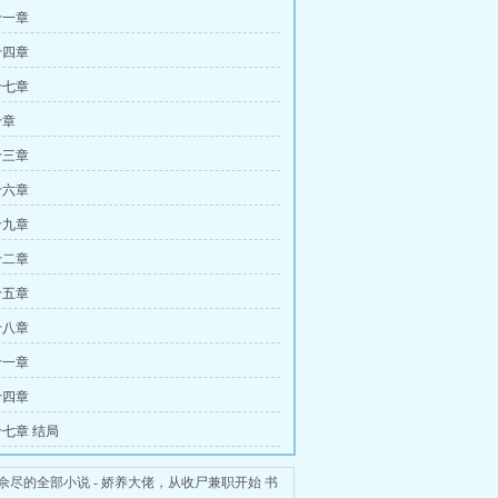
十一章
十四章
十七章
十章
十三章
十六章
十九章
十二章
十五章
十八章
十一章
十四章
七章 结局
佘尽的全部小说
-
娇养大佬，从收尸兼职开始 书