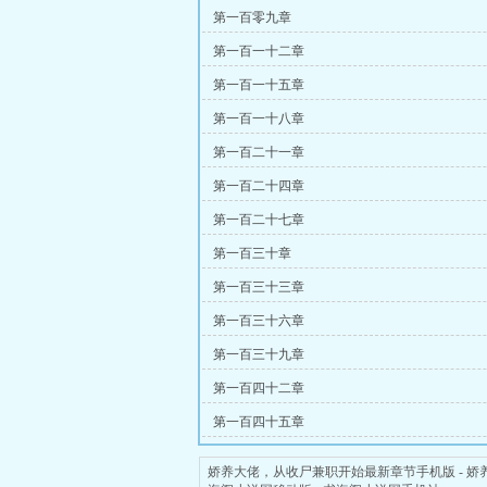
第一百零九章
第一百一十二章
第一百一十五章
第一百一十八章
第一百二十一章
第一百二十四章
第一百二十七章
第一百三十章
第一百三十三章
第一百三十六章
第一百三十九章
第一百四十二章
第一百四十五章
娇养大佬，从收尸兼职开始最新章节手机版
-
娇