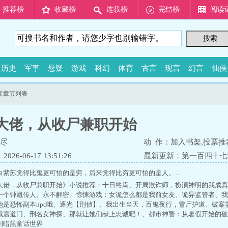
推荐榜
收藏榜
连载榜
完结榜
阅读
历史
军事
悬疑
游戏
科幻
体育
古言
现言
幻言
仙侠
新章节列表
大佬，从收尸兼职开始
尽
动 作：
加入书架
,
投票推
26-06-17 13:51:26
最新更新：
第一百四十七
白紫苏觉得比鬼更可怕的是穷，后来觉得比穷更可怕的是人。...
大佬，从收尸兼职开始》小说推荐：
十日终焉
、
开局欺诈师，扮演神明的我成真
一个钟馗传人
、
永不解密
、
惊悚游戏：女诡怎么都是我前女友
、
诡异监管者
、
我
她是恐怖副本npc哦
、
逐光【刑侦】
、
我出生当天，百鬼夜行，雪尸护道
、
破案
威震道门
、
刑名女神探
、
那就让她们献上忠诚吧！
、
都市神警：从暑假开始的破
到暗黑童话世界