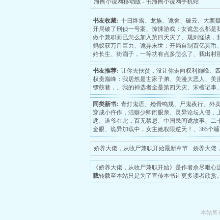
海阁小说网移动版
-
书海阁小说网手机站
书友收藏:
十日终焉
、
龙族
、
诡舍
、
破云
、
大案
开局破了刑侦一号案
、
惊悚游戏：女诡怎么都是
做个兼职而已怎么加入第四天灾了
、
规则怪谈，
蚂蚁获万斤巨力
、
诡异末世：开局自制百亿冥币
始长生
、
街溜子，一等功有点多怎么了
、
我出村
书友推荐:
让你去扶贫，没让你走向权利巅峰
、
权贵巅峰：我居然是世家子弟
、
美漫大恶人
、
美
锣鼓巷，
、
我的神选者全是第四天灾
、
宋檀记事
同类新书:
青灯鬼语
、
殓骨鸣规
、
尸鬼夜行
、
外
穿成小仵作，洁癖少卿闭眼亲
、
灵异论坛入侵，
匙
、
道爷在此，百无禁忌
、
中国民间诡故事
、
二
金眼
、
诡异加载中，女主她权限逆天！
、
365个
娇养大佬，从收尸兼职开始最新章节
-
娇养大佬
《
娇养大佬，从收尸兼职开始
》是作者佘尽呕心
载
转载至本站只是为了宣传本书让更多读者欣赏
本站所