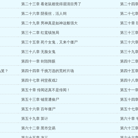
第二十三章 看老鼠都觉得眉清目秀了
第二十四章
第二十六章 阴蚕丝，活人饲
第二十七章
第二十九章 男神真是如神这般强大
第三十章 
第三十二章 红鸾镇煞局
第三十三章
第三十五章 死个女鬼，又来个僵尸
第三十六章
第三十八章 无脸女鬼
第三十九章
第四十一章 剑毁阵眼
第四十二章
鸟笼？
第四十四章 千挑万选的荒村片场
第四十五章
第四十七章 祠堂夜戏2
第四十八章
第五十章 传闻还真不是传闻！
第五十一章
第五十三章 铺里遭偷尸
第五十四章
第五十六章 百年僵尸
第五十七章
第五十九章 算计
第六十章 
第六十二章 黑市交易
第六十三章
第六十五章 龙三
第六十六章