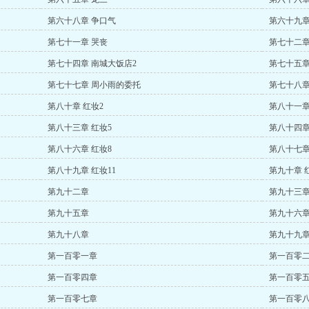
第六十八章 争口气
第六十九章
第七十一章 哭丧
第七十二章
第七十四章 南城大饭店2
第七十五章
第七十七章 周小雨的委托
第七十八章
第八十章 红妆2
第八十一章
第八十三章 红妆5
第八十四章
第八十六章 红妆8
第八十七章
第八十九章 红妆11
第九十章 
第九十二章
第九十三
第九十五章
第九十六
第九十八章
第九十九
第一百零一章
第一百零
第一百零四章
第一百零
第一百零七章
第一百零