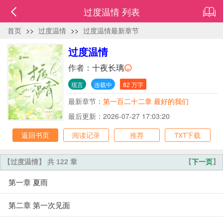
过度温情 列表
首页
>>
过度温情
>>
过度温情最新章节
过度温情
作者：
十夜长璃
现言
连载中
82 万字
最新章节：
第一百二十二章 最好的我们
最后更新：2026-07-27 17:03:20
返回书页
阅读记录
推荐
TXT下载
【过度温情】 共 122 章
【
下一页
】
第一章 夏雨
第二章 第一次见面