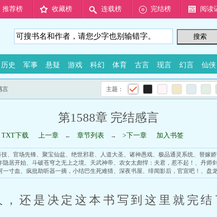
推荐榜
收藏榜
连载榜
完结榜
阅读
历史
军事
悬疑
游戏
科幻
体育
古言
现言
幻言
仙侠
感言
主题：
第1588章 完结感言
TXT下载
上一章
章节列表
>下一章
加入书签
←
→
科技
、
官场先锋
、
聚宝仙盆
、
绝世邪君
、
人道大圣
、
诸神愚戏
、
极品通灵系统
、
替嫁娇
年隐居开始
、
斗破苍穹之无上之境
、
天武神帝
、
农女太彪悍：夫君，惹不起！
、
丹师
河一寸血
、
疯批助听器一摘，小结巴生死难猜
、
深夜书屋
、
绯闻影后，官宣吧！
、
盘
久，还是决定这本书写到这里就完结