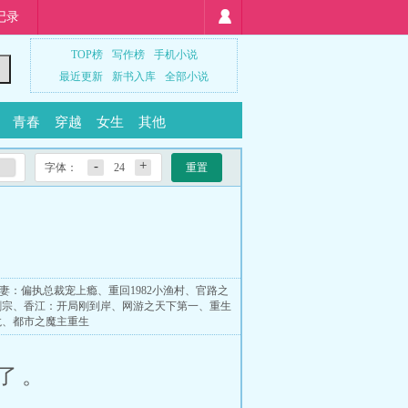
记录
TOP榜
写作榜
手机小说
最近更新
新书入库
全部小说
青春
穿越
女生
其他
-
+
字体：
24
重置
妻：偏执总裁宠上瘾
、
重回1982小渔村
、
官路之
剑宗
、
香江：开局刚到岸
、
网游之天下第一
、
重生
龙
、
都市之魔主重生
了。