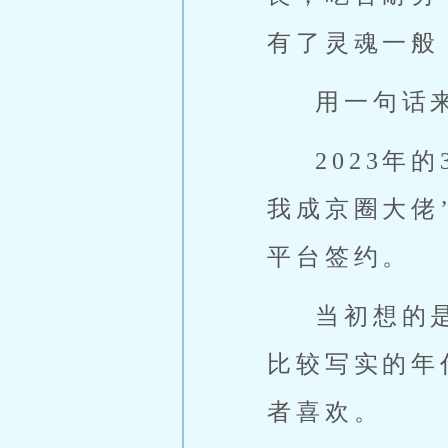
有了灵魂一般
用一句话
2023年
我成京圈大佬
平台签约。
当初想的
比较写实的年
者喜欢。