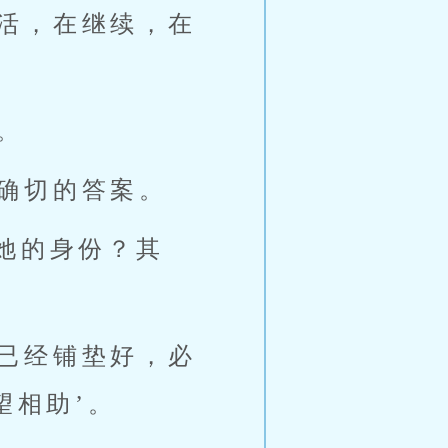
活，在继续，在
。
确切的答案。
她的身份？其
已经铺垫好，必
望相助’。