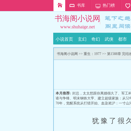
书库
热门榜
书海阁小说网
www.shuhaige.net
小说首页
玄幻
奇幻
武侠
都市
书海阁小说网
>>
重生：1977
>> 第1588章 完结
本月推荐:
封总，太太想跟你离婚很久了
、
军工
谁与争锋
、
明末钢铁大亨
、
建立超级家族：从52
70年，觉醒系统从打猎开始
、
血染淞沪：一寸山
犹豫了很