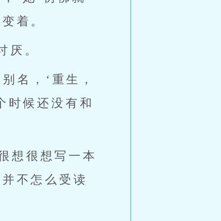
改变着。
讨厌。
，别名，‘重生，
个时候还没有和
很想很想写一本
在并不怎么受读