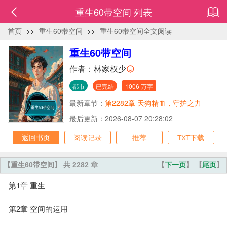
重生60带空间 列表
首页
>>
重生60带空间
>>
重生60带空间全文阅读
重生60带空间
作者：
林家权少
都市
已完结
1006 万字
最新章节：
第2282章 天狗精血，守护之力
最后更新：2026-08-07 20:28:02
返回书页
阅读记录
推荐
TXT下载
【重生60带空间】 共 2282 章
【
下一页
】 【
尾页
】
第1章 重生
第2章 空间的运用