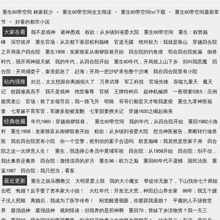
-
-
-
重生60带空间 林家权少
重生60带空间全文阅读
重生60带空间txt下载
重生60带空间最新章
-
节
好看的都市小说
大家在看
我不是戏神
诸神愚戏
权欲：从乡镇到省委大院
重生60带空间
重生：权势巅
峰
深空彼岸
重生官场：从京都下基层权利巅峰
官道无疆
绝对权力：我就是靠山
穿越四合院
之开局落户四合院
重生1958：发家致富从南锣鼓巷开始
四合院的钓鱼佬
苟在四合院捡漏
御兽
时代，我开局神级天赋
我的年代，从四合院开始
重生60年代，开局就上山下乡
别叫我恶魔
四
合院：开局捅娄子，秦淮茹急了
赶海：开局一把沙铲承包整个沙滩
我在四合院里有小院
站内强推
封总，太太想跟你离婚很久了
万界武尊
军工科技
官场先锋
吞噬九重天
魔天
记
校园修真高手
我不是戏神
绝世毒尊
官狱
王牌特种兵
超神机械师
一夜萌妻5块5：压倒
腹黑老公
官场：救了女领导后，我一路飞升
明骑
哥哥们都是天才唯我废柴
重生九零神医福
妻
七零嫁不育军官，军嫂多胎被宠翻
七零甜妻撩夫记
穿越1630之崛起南美
经典收藏
年代1960：穿越南锣鼓巷，
重生60带空间
我的年代，从四合院开始
重回1982小渔
村
重生1958：发家致富从南锣鼓巷开始
权欲：从乡镇到省委大院
想当神医被告，果断转行做兽
医
我在四合院里有小院
你一个交警，抢刑侦的案子合适吗
权贵巅峰：我居然是世家子弟
四合
院之这一次肆意人生！
重生，我选择公务员中黄埔军校
四合院：从1958开始
四合院：别不信，
我比禽兽还禽兽
四合院：激情澎湃的岁月
重生96：权力之巅
重回60年代不遗憾
国民法医
重
返1987
四合院：我只想当，看客
最近更新
重生之娱乐圈教父
大明星爱上我
我的大小魔女
孽徒你无敌了，下山找你七个师姐
去吧
悔婚？反手娶了资本家大小姐！
火红年代：开发北大荒，种田赶山养全家
86年：我五个嫂
子没人照顾
离婚后，我成为了医学传奇！
刚觉醒透视眼，你要跟我退婚？
平庸的人不拯救世
界
最强战神
最强战神
规则怪谈：但我养的是邪神啊
重回70：替妹下乡没物资？我一天三