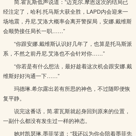
简.霍瓦斯低声说道：“迈克尔.摩恩这次的结局已
经注定了，哈利.托马斯大获全胜，LAPD内会迎来一
场地震，丹尼.艾洛大概率会离开警探局，安娜.戴维斯
会顺势接任局长一职……”
“你跟安娜.戴维斯认识好几年了，也算是托马斯派
系，不然之前丹尼.艾洛也不会针对你……”
“你若是有什么想法，最好趁着这次机会跟安娜.戴
维斯好好沟通一下……”
玛德琳.希尔露出若有所思的神色，不过随即便恢
复平静。
说完这番话，简.霍瓦斯就起身回到原来的位置，
一副什么都没有发生过一样的神态。
她对凯瑟琳.墨菲笑道：“我还以为你会陪着墨菲先