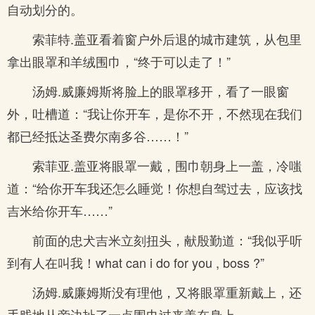
自动划分的。
索菲特.盖亚看着窗户外后退的城市建筑，从包里
拿出眼罩和羊绒围巾，“终于可以走了！”
汤姆.威廉姆斯将脸上的眼罩移开，看了一眼窗
外，吐槽道：“我让你开车，是你不开，不然现在我们
都已经抵达圣费尔南多谷……！”
索菲亚.盖亚将眼罩一戴，围巾朝身上一盖，冷嗤
道：“给你开车我还怎么睡觉！你想自驾过去，应该找
吉米给你开车……”
前面的忠犬吉米立刻扭头，献殷勤道：“我似乎听
到有人在叫我！what can i do for you , boss ?”
汤姆.威廉姆斯没有理他，又将眼罩重新戴上，还
手贱地从旁边扯了一点围巾过来盖在身上。