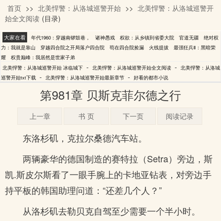
首页
>>
北美悍警：从洛城巡警开始
>>
北美悍警：从洛城巡警开
冰临城下
始全文阅读
(目录)
大家在看
年代1960：穿越南锣鼓巷，
诸神愚戏
权欲：从乡镇到省委大院
官道无疆
绝对权
力：我就是靠山
穿越四合院之开局落户四合院
苟在四合院捡漏
火线提拔
最强狂兵Ⅱ：黑暗荣
耀
权贵巅峰：我居然是世家子弟
-
-
北美悍警：从洛城巡警开始 冰临城下
北美悍警：从洛城巡警开始全文阅读
北美悍警：从洛城
-
-
巡警开始txt下载
北美悍警：从洛城巡警开始最新章节
好看的都市小说
第981章 贝斯克菲尔德之行
上一章
书 页
下一页
阅读记录
东洛杉矶，克拉尔桑德汽车站。
两辆豪华的德国制造的赛特拉（Setra）旁边，斯
凯.斯皮尔斯看了一眼手腕上的卡地亚钻表，对旁边手
持平板的韩国助理问道：“还差几个人？”
从洛杉矶去勒贝克自驾至少需要一个半小时。