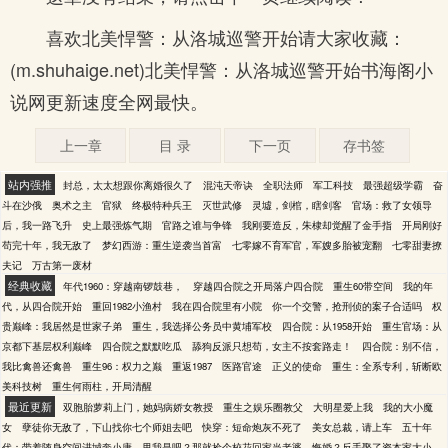
喜欢北美悍警：从洛城巡警开始请大家收藏：
(m.shuhaige.net)北美悍警：从洛城巡警开始书海阁小
说网更新速度全网最快。
上一章
目 录
下一页
存书签
站内强推
封总，太太想跟你离婚很久了
混沌天帝诀
全职法师
军工科技
最强超级学霸
奋
斗在沙俄
奥术之主
官狱
终极特种兵王
灭世武修
灵墟，剑棺，瞎剑客
官场：救了女领导
后，我一路飞升
史上最强炼气期
官路之谁与争锋
我刚要造反，朱棣却觉醒了金手指
开局刚好
苟完十年，我无敌了
梦幻西游：重生逆袭当首富
七零嫁不育军官，军嫂多胎被宠翻
七零甜妻撩
夫记
万古第一废材
经典收藏
年代1960：穿越南锣鼓巷，
穿越四合院之开局落户四合院
重生60带空间
我的年
代，从四合院开始
重回1982小渔村
我在四合院里有小院
你一个交警，抢刑侦的案子合适吗
权
贵巅峰：我居然是世家子弟
重生，我选择公务员中黄埔军校
四合院：从1958开始
重生官场：从
京都下基层权利巅峰
四合院之默默吃瓜
舔狗反派只想苟，女主不按套路走！
四合院：别不信，
我比禽兽还禽兽
重生96：权力之巅
重返1987
医路官途
正义的使命
重生：全系专利，斩断欧
美科技树
重生何雨柱，开局清醒
最近更新
双胞胎萝莉上门，她妈病娇女教授
重生之娱乐圈教父
大明星爱上我
我的大小魔
女
孽徒你无敌了，下山找你七个师姐去吧
快穿：短命炮灰不死了
美女总裁，请上车
五十年
代：带着随身空间进城奔小康
甩我是吧？那就捡个校花回家当老婆
悔婚？反手娶了资本家大小