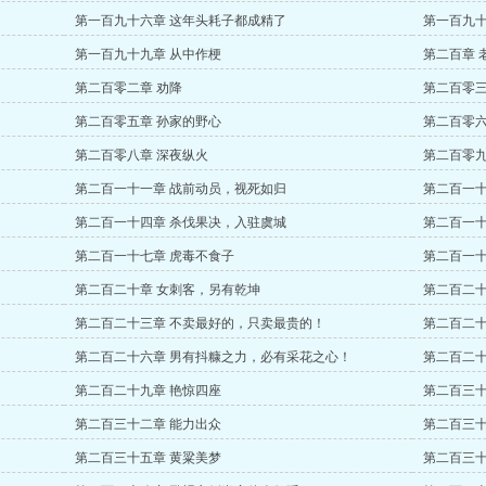
第一百九十六章 这年头耗子都成精了
第一百九十
第一百九十九章 从中作梗
第二百章 
第二百零二章 劝降
第二百零三
第二百零五章 孙家的野心
第二百零六
第二百零八章 深夜纵火
第二百零九
第二百一十一章 战前动员，视死如归
第二百一十
第二百一十四章 杀伐果决，入驻虞城
第二百一十
第二百一十七章 虎毒不食子
第二百一十
第二百二十章 女刺客，另有乾坤
第二百二十
第二百二十三章 不卖最好的，只卖最贵的！
第二百二十
第二百二十六章 男有抖糠之力，必有采花之心！
第二百二十
第二百二十九章 艳惊四座
第二百三十
第二百三十二章 能力出众
第二百三十
第二百三十五章 黄粱美梦
第二百三十