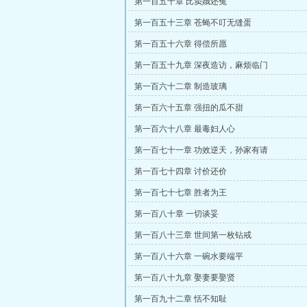
第一百五十章 比窦娥还冤
第一百五十三章 苍蝇不叮无缝蛋
第一百五十六章 得偿所愿
第一百五十九章 深夜造访，麻烦临门
第一百六十二章 制造玻璃
第一百六十五章 强扭的瓜不甜
第一百六十八章 最毒妇人心
第一百七十一章 功效逆天，孙家有请
第一百七十四章 讨价还价
第一百七十七章 胜者为王
第一百八十章 一切谈妥
第一百八十三章 世间第一枚钻戒
第一百八十六章 一碗水要端平
第一百八十九章 娶妻要娶贤
第一百九十二章 恬不知耻