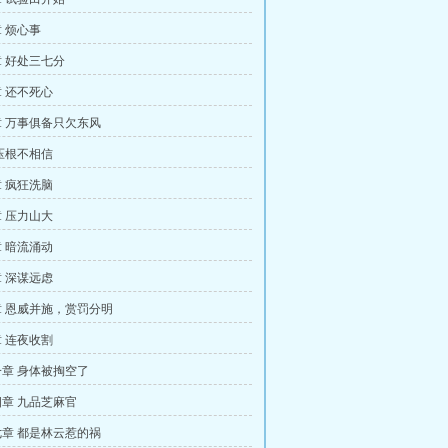
 烦心事
 好处三七分
 还不死心
 万事俱备只欠东风
压根不相信
 疯狂洗脑
 压力山大
 暗流涌动
 深谋远虑
 恩威并施，赏罚分明
 连夜收割
章 身体被掏空了
章 九品芝麻官
章 都是林云惹的祸