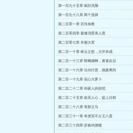
第一百九十五章 疯狂洗脑
第一百九十八章 两个选择
第二百零一章 言传身教
第二百零四章 最难消受美人恩
第二百零七章 丰都大营
第二百一十章 林云之怒，大开杀戒
第二百一十三章 螳螂捕蝉，黄雀在后
第二百一十六章 论功行赏，挑拨离间
第二百一十九章 花心大萝卜
第二百二十二章 孙家人的担忧
第二百二十五章 收买人心，提上日程
第二百二十八章 害群之马
第二百三十一章 有便宜不占王八蛋
第二百三十四章 苏春鸡酒楼