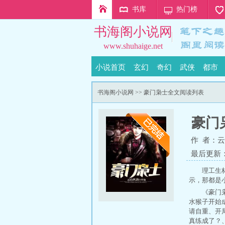
书库
热门榜
书海阁小说网
www.shuhaige.net
小说首页
玄幻
奇幻
武侠
都市
书海阁小说网
>> 豪门枭士全文阅读列表
豪门
作 者：
云
最后更新：20
理工生
示，那都是
《豪门
水猴子开始
请自重
、
开
真练成了？