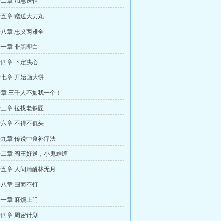
二章 加急送信
五章 赠送大力丸
八章 忠义两难全
一章 非黑即白
四章 下定决心
七章 开始画大饼
章 三千人不如我一个！
三章 拉拢老铁匠
六章 不得不低头
九章 传说中食补疗法
二章 阎王好送，小鬼难缠
五章 人间清醒林无月
八章 围而不打
一章 麻烦上门
四章 周密计划