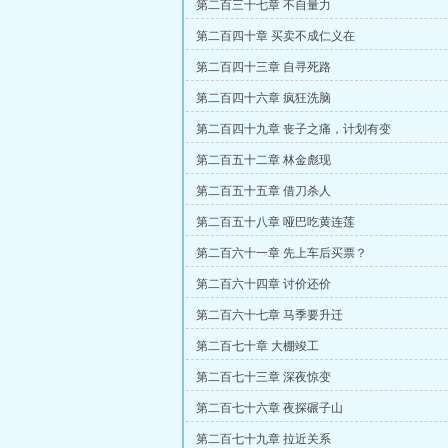
第二百三十七章 不自量力
第二百四十章 买卖不成仁义在
第二百四十三章 自寻死路
第二百四十六章 疯狂洗脑
第二百四十九章 丧子之痛，计划有变
第二百五十二章 林金彪现
第二百五十五章 借刀杀人
第二百五十八章 哑巴吃黄连莲
第二百六十一章 先上车后买票？
第二百六十四章 讨价还价
第二百六十七章 马季要升迁
第二百七十章 大棚竣工
第二百七十三章 深夜惊变
第二百七十六章 夜探碾子山
第二百七十九章 拉近关系