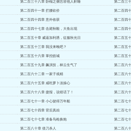
第二百三十八章 卧榻之侧岂容他人鼾睡
第二百三十
第二百四十一章 拦腰砍价
第二百四十
第二百四十四章 意外收获
第二百四十
第二百四十七章 击毙秋毅，大鱼出现
第二百四十
第二百五十章 威逼加利诱，征服秋光日
第二百五十
第二百五十三章 我没来晚吧？
第二百五十
第二百五十六章 掌控皓城
第二百五十
第二百五十九章 飙演技，林云生气了
第二百六十
第二百六十二章 一家子戏精
第二百六十
第二百六十五章 咸吃萝卜淡操心
第二百六十
第二百六十八章 捷报，说错话了！
第二百六十
第二百七十一章 小心驶得万年船
第二百七十
第二百七十四章 背后真凶
第二百七十
第二百七十七章 准备鸟枪换炮
第二百七十
第二百八十章 借刀杀人
第二百八十