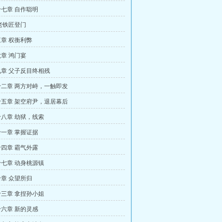
七章 自作聪明
老铁匠登门
章 权衡利弊
章 鸿门宴
章 父子反目终相残
二章 两方对峙，一触即发
五章 架空府尹，退居幕后
八章 劫狱，线索
一章 掌握证据
四章 霸气外露
七章 动身桃源镇
章 众望所归
三章 拿捏孙小姐
六章 新的灵感