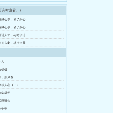
可实时查看。）
章 各藏心事，动了杀心
章 各藏心事，动了杀心
章 引进人才，与时俱进
章 宝刀未老，掌控全局
个人
腕强硬
黑，黑风寨
俘获人心（下）
收集粪便
暴露野心
杀手锏