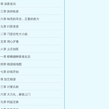
章 深夜造访
三章 挟持钦差
六章 响亮的耳光，正妻的权力
九章 行医资质
二章 刁蛮任性大小姐
五章 用心歹毒
八章 义庄劫匪
一章 螳螂捕蝉黄雀在后
四章 桃源镇地图
七章 好戏开始
章 技艺精湛
三章 讨要兵权
六章 大力丸，麻烦上门
九章 利益交换