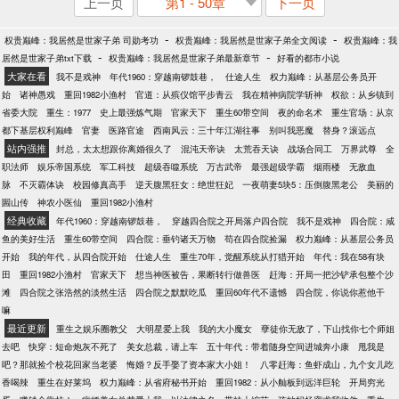
上一页
第1 - 50章
下一页
-
-
权贵巅峰：我居然是世家子弟 司勋考功
权贵巅峰：我居然是世家子弟全文阅读
权贵巅峰：我
-
-
居然是世家子弟txt下载
权贵巅峰：我居然是世家子弟最新章节
好看的都市小说
大家在看
我不是戏神
年代1960：穿越南锣鼓巷，
仕途人生
权力巅峰：从基层公务员开
始
诸神愚戏
重回1982小渔村
官道：从殡仪馆平步青云
我在精神病院学斩神
权欲：从乡镇到
省委大院
重生：1977
史上最强炼气期
官家天下
重生60带空间
夜的命名术
重生官场：从京
都下基层权利巅峰
官妻
医路官途
西南风云：三十年江湖往事
别叫我恶魔
替身？滚远点
站内强推
封总，太太想跟你离婚很久了
混沌天帝诀
太荒吞天诀
战场合同工
万界武尊
全
职法师
娱乐帝国系统
军工科技
超级吞噬系统
万古武帝
最强超级学霸
烟雨楼
无敌血
脉
不灭霸体诀
校园修真高手
逆天腹黑狂女：绝世狂妃
一夜萌妻5块5：压倒腹黑老公
美丽的
圌山传
神农小医仙
重回1982小渔村
经典收藏
年代1960：穿越南锣鼓巷，
穿越四合院之开局落户四合院
我不是戏神
四合院：咸
鱼的美好生活
重生60带空间
四合院：垂钓诸天万物
苟在四合院捡漏
权力巅峰：从基层公务员
开始
我的年代，从四合院开始
仕途人生
重生70年，觉醒系统从打猎开始
年代：我在58有块
田
重回1982小渔村
官家天下
想当神医被告，果断转行做兽医
赶海：开局一把沙铲承包整个沙
滩
四合院之张浩然的淡然生活
四合院之默默吃瓜
重回60年代不遗憾
四合院，你说你惹他干
嘛
最近更新
重生之娱乐圈教父
大明星爱上我
我的大小魔女
孽徒你无敌了，下山找你七个师姐
去吧
快穿：短命炮灰不死了
美女总裁，请上车
五十年代：带着随身空间进城奔小康
甩我是
吧？那就捡个校花回家当老婆
悔婚？反手娶了资本家大小姐！
八零赶海：鱼虾成山，九个女儿吃
香喝辣
重生在好莱坞
权力巅峰：从省府秘书开始
重回1982：从小舢板到远洋巨轮
开局穷光