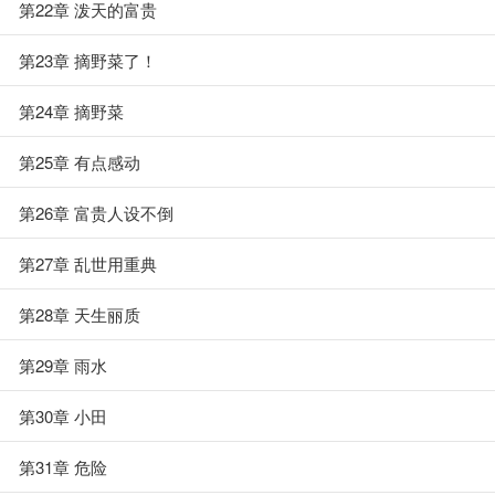
第22章 泼天的富贵
第23章 摘野菜了！
第24章 摘野菜
第25章 有点感动
第26章 富贵人设不倒
第27章 乱世用重典
第28章 天生丽质
第29章 雨水
第30章 小田
第31章 危险