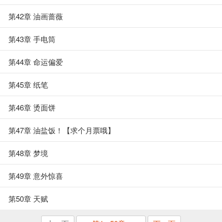
第42章 油画蔷薇
第43章 手电筒
第44章 命运偏爱
第45章 纸笔
第46章 烫面饼
第47章 油盐饭！【求个月票哦】
第48章 梦境
第49章 意外惊喜
第50章 天赋