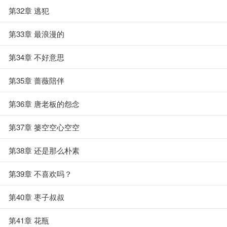
第32章 逃犯
第33章 最浪漫的
第34章 不好意思
第35章 蔷薇陪伴
第36章 唐老板的怨念
第37章 篓空空心空空
第38章 还是那么朴素
第39章 不喜欢吗？
第40章 枣子叔叔
第41章 花瓶