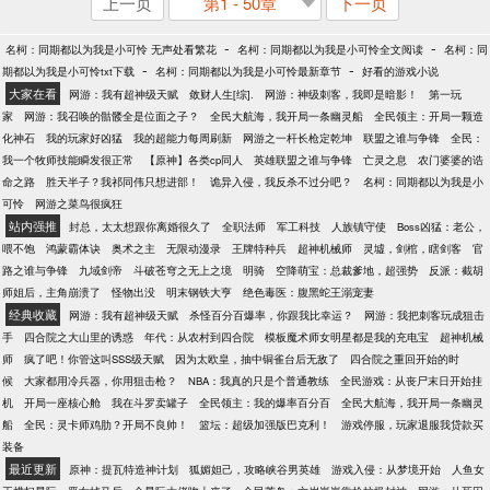
上一页
第1 - 50章
下一页
-
-
名柯：同期都以为我是小可怜 无声处看繁花
名柯：同期都以为我是小可怜全文阅读
名柯：同
-
-
期都以为我是小可怜txt下载
名柯：同期都以为我是小可怜最新章节
好看的游戏小说
大家在看
网游：我有超神级天赋
敛财人生[综].
网游：神级刺客，我即是暗影！
第一玩
家
网游：我召唤的骷髅全是位面之子？
全民大航海，我开局一条幽灵船
全民领主：开局一颗造
化神石
我的玩家好凶猛
我的超能力每周刷新
网游之一杆长枪定乾坤
联盟之谁与争锋
全民：
我一个牧师技能瞬发很正常
【原神】各类cp同人
英雄联盟之谁与争锋
亡灵之息
农门婆婆的诰
命之路
胜天半子？我祁同伟只想进部！
诡异入侵，我反杀不过分吧？
名柯：同期都以为我是小
可怜
网游之菜鸟很疯狂
站内强推
封总，太太想跟你离婚很久了
全职法师
军工科技
人族镇守使
Boss凶猛：老公，
喂不饱
鸿蒙霸体诀
奥术之主
无限动漫录
王牌特种兵
超神机械师
灵墟，剑棺，瞎剑客
官
路之谁与争锋
九域剑帝
斗破苍穹之无上之境
明骑
空降萌宝：总裁爹地，超强势
反派：截胡
师姐后，主角崩溃了
怪物出没
明末钢铁大亨
绝色毒医：腹黑蛇王溺宠妻
经典收藏
网游：我有超神级天赋
杀怪百分百爆率，你跟我比幸运？
网游：我把刺客玩成狙击
手
四合院之大山里的诱惑
年代：从农村到四合院
模板魔术师女明星都是我的充电宝
超神机械
师
疯了吧！你管这叫SSS级天赋
因为太欧皇，抽中铜雀台后无敌了
四合院之重回开始的时
候
大家都用冷兵器，你用狙击枪？
NBA：我真的只是个普通教练
全民游戏：从丧尸末日开始挂
机
开局一座核心舱
我在斗罗卖罐子
全民领主：我的爆率百分百
全民大航海，我开局一条幽灵
船
全民：灵卡师鸡肋？开局不良帅！
篮坛：超级加强版巴克利！
游戏停服，玩家退服我贷款买
装备
最近更新
原神：提瓦特造神计划
狐媚妲己，攻略峡谷男英雄
游戏入侵：从梦境开始
人鱼女