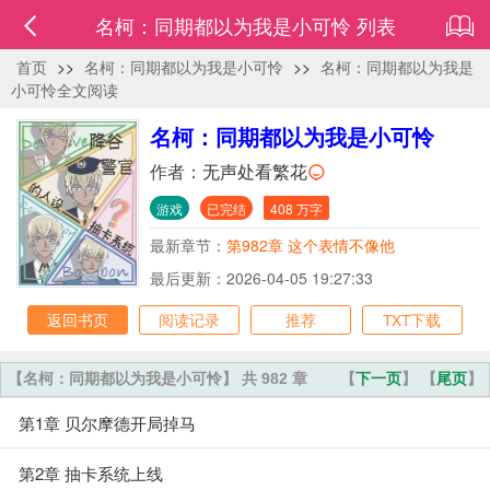
名柯：同期都以为我是小可怜 列表
首页
>>
名柯：同期都以为我是小可怜
>>
名柯：同期都以为我是
小可怜全文阅读
名柯：同期都以为我是小可怜
作者：
无声处看繁花
游戏
已完结
408 万字
最新章节：
第982章 这个表情不像他
最后更新：2026-04-05 19:27:33
返回书页
阅读记录
推荐
TXT下载
【名柯：同期都以为我是小可怜】 共 982 章
【
下一页
】 【
尾页
】
第1章 贝尔摩德开局掉马
第2章 抽卡系统上线