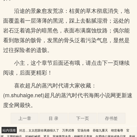
沿途的景象愈发荒凉：枯黄的草木彻底消失，地
面覆盖着一层薄薄的黑泥，踩上去黏腻湿滑；远处的
岩石泛着诡异的暗黑色，表面布满腐蚀纹路；偶尔能
看到散落的骸骨，发黑的骨头泛着污染气息，显然是
过往探险者的遗骸。
小主，这个章节后面还有哦，请点击下一页继续
阅读，后面更精彩！
喜欢超凡的蒸汽时代请大家收藏：
(m.shuhaige.net)超凡的蒸汽时代书海阁小说网更新速
度全网最快。
上一章
目 录
下一页
存书签
站内强推
封总，太太想跟你离婚很久了
万界武尊
官场先锋
吞噬九重天
绝世毒尊
官
狱
王牌特种兵
超神机械师
遮天
穿越妻荣夫贵：绝嗣世子养崽
在爱情公寓的咸鱼日常
美丽