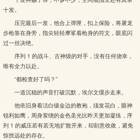
十发。
压完最后一发，他合上弹匣，扣上保险，将屠龙
步枪靠在身旁，指尖轻轻摩挲着枪身的符文，眼底闪
过一丝决绝。
序列 1 的战斗、古神级的对手，没有任何侥幸，
唯有全力以赴。
“都检查好了吗？”
一道沉稳的声音打破沉默，埃尔文缓步走来。
他依旧身着洁白镶金边的教袍，须发花白，眼神
锐利如鹰，周身萦绕的金色圣光比昨天更加凝练，序
列 1 的威压若有若无地扩散开来，却刻意收敛，避免
惊扰远处的存在。