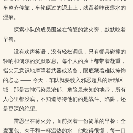
车整齐停靠，车轮碾过的泥土上，残留着昨夜露水的
湿痕。
探索小队的成员围坐在简陋的篝火旁，默默吃着
早餐。
没有欢声笑语，没有轻松调侃，只有餐具碰撞的
轻响和偶尔的沉默叹息。每个人的脸上都带着凝重，
指尖无意识地摩挲着武器或装备，眼底藏着难以掩饰
的忐忑 —— 今天，车队就要驶入邪恶超凡的活动区
域，那是古神污染最浓郁、危险最未知的地带，所有
人心里都没底，不知道等待他们的是战斗、陷阱，还
是更深的绝望。
雷恩坐在篝火旁，面前摆着一份简单的早餐：全
麦面包、肉干和一杯温热的水。他吃得很慢，每一口