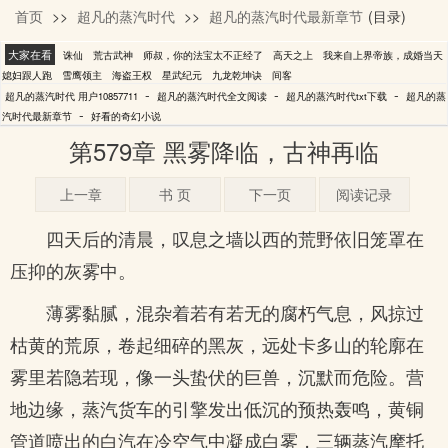
首页
>>
超凡的蒸汽时代
>>
超凡的蒸汽时代最新章节
(目录)
用户10857711
大家在看
诛仙
荒古武神
师叔，你的法宝太不正经了
高天之上
我来自上界帝族，成婚当天
媳妇跟人跑
雪鹰领主
海盗王权
星武纪元
九龙乾坤诀
间客
-
-
-
超凡的蒸汽时代 用户10857711
超凡的蒸汽时代全文阅读
超凡的蒸汽时代txt下载
超凡的蒸
-
汽时代最新章节
好看的奇幻小说
第579章 黑雾降临，古神再临
上一章
书 页
下一页
阅读记录
四天后的清晨，叹息之墙以西的荒野依旧笼罩在
压抑的灰雾中。
薄雾黏腻，混杂着若有若无的腐朽气息，风掠过
枯黄的荒原，卷起细碎的黑灰，远处卡多山的轮廓在
雾里若隐若现，像一头蛰伏的巨兽，沉默而危险。营
地边缘，蒸汽货车的引擎发出低沉的预热轰鸣，黄铜
管道喷出的白汽在冷空气中凝成白雾，三辆蒸汽摩托