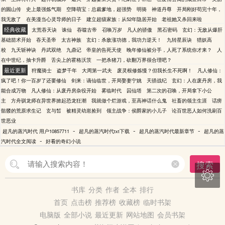
的圌山传
史上最强炼气期
空降萌宝：总裁爹地，超强势
明骑
神道丹尊
开局刚好苟完十年，
我无敌了
在美漫当心灵导师的日子
建立超级家族：从52年隐居开始
老祖她又杀回来啦
经典收藏
太荒吞天诀
诛仙
吞噬古帝
召唤万岁
凡人的骄傲
黑石密码
玄幻：无敌从爆肝
基础箭术开始
吞天圣帝
太古神族
玄幻：杀敌涨功德，我功力逆天！
九转星辰诀
猎妖高
校
九天斩神诀
丹武双绝
九鼎记
帝皇的告死天使
晚年修仙被分手，人死了系统你才来？
人
在中世纪，抽卡升爵
舌尖上的霍格沃茨
一把杀猪刀，砍翻万界很合理吧？
最近更新
狩魔骑士
盗梦千年
大周第一武夫
废灵根修炼慢？但我长生不死啊！
凡人修仙：
疯了吧！你一百岁了还要修仙
剑来：谪仙临世，开局娶妻宁姚
天骄战纪
玄幻：人在废丹房，我
能合成万物
凡人修仙：从废丹房杂役开始
雾临时代
囚仙塔
第二次的召唤，开局拿下小公
主
方舟驯龙师在异世界掀起恐龙狂潮
我就做个烂游戏，至高神话什么鬼
社畜的领主生涯
话痨
骷髅的荒原求生记
玄与皙
被精灵幼崽捡到
领主战争：侯爵家的小儿子
论百世恶人如何洗刷百
世恶业
-
-
-
超凡的蒸汽时代 用户10857711
超凡的蒸汽时代txt下载
超凡的蒸汽时代最新章节
超凡的蒸
-
汽时代全文阅读
好看的奇幻小说
搜索

书库
分类
作者
全本
排行
首页
点击榜
推荐榜
收藏榜
临时书架
电脑版
全部小说
最近更新
网站地图
会员书架