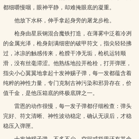
都细嚼慢咽，眼神平静，却难掩眼底的凝重。
他放下水杯，伸手拿起身旁的屠龙步枪。
枪身由星辰钢混合魔铁打造，在薄雾中泛着冷冽
的金属光泽，枪身刻满细密的破甲符文，指尖轻轻拂
过，冰凉的触感传来，枪膛干净无垢，枪机运转顺
滑，没有丝毫滞涩。他熟练地拉开枪栓，打开弹匣，
指尖小心翼翼地拿起十发神赐子弹，每一发都蕴含着
纯粹的神性力量，专门克制古神污染和邪异存在，价
值千金，是他压箱底的终极底牌之一。
雷恩的动作很慢，每一发子弹都仔细检查：弹头
完好、符文清晰、神性波动稳定，确认无误后，才稳
稳压入弹匣。
十发神赐子弹，不多不少，空间戒指里还有其余