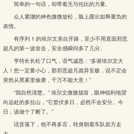
简单的一句话，却带着无与伦比的力量。
众人紧绷的神色微微放松，脸上露出如释重负的
表情。
有序列 1 的埃尔文亲自开路，至少不用直面邪恶
超凡的第一波攻击，安全感瞬间多了几分。
亨特长长松了口气，语气诚恳：“多谢埃尔文大
人！您一定要小心，那邪恶超凡诡异至极，说不定会
突然从黑雾里偷袭，千万不能大意！”
“我自然清楚。” 埃尔文微微颔首，眼神锐利地望
向远处的多拉山，“它蛰伏多日，必然不会安分。今
日，该做个了断了。”
话音落下，他不再多言，转身朝着车队前方走
去。