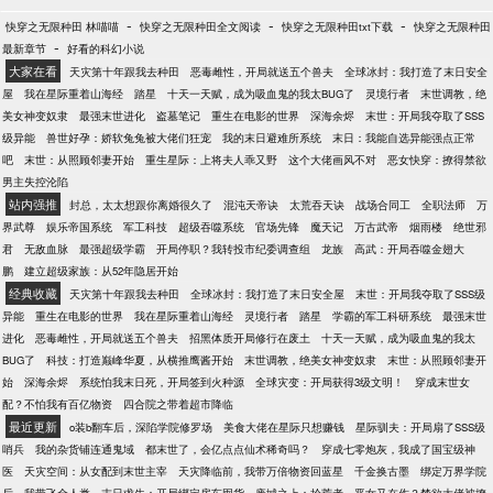
-
-
-
快穿之无限种田 林喵喵
快穿之无限种田全文阅读
快穿之无限种田txt下载
快穿之无限种田
-
最新章节
好看的科幻小说
大家在看
天灾第十年跟我去种田
恶毒雌性，开局就送五个兽夫
全球冰封：我打造了末日安全
屋
我在星际重着山海经
踏星
十天一天赋，成为吸血鬼的我太BUG了
灵境行者
末世调教，绝
美女神变奴隶
最强末世进化
盗墓笔记
重生在电影的世界
深海余烬
末世：开局我夺取了SSS
级异能
兽世好孕：娇软兔兔被大佬们狂宠
我的末日避难所系统
末日：我能自选异能强点正常
吧
末世：从照顾邻妻开始
重生星际：上将夫人乖又野
这个大佬画风不对
恶女快穿：撩得禁欲
男主失控沦陷
站内强推
封总，太太想跟你离婚很久了
混沌天帝诀
太荒吞天诀
战场合同工
全职法师
万
界武尊
娱乐帝国系统
军工科技
超级吞噬系统
官场先锋
魔天记
万古武帝
烟雨楼
绝世邪
君
无敌血脉
最强超级学霸
开局停职？我转投市纪委调查组
龙族
高武：开局吞噬金翅大
鹏
建立超级家族：从52年隐居开始
经典收藏
天灾第十年跟我去种田
全球冰封：我打造了末日安全屋
末世：开局我夺取了SSS级
异能
重生在电影的世界
我在星际重着山海经
灵境行者
踏星
学霸的军工科研系统
最强末世
进化
恶毒雌性，开局就送五个兽夫
招黑体质开局修行在废土
十天一天赋，成为吸血鬼的我太
BUG了
科技：打造巅峰华夏，从横推鹰酱开始
末世调教，绝美女神变奴隶
末世：从照顾邻妻开
始
深海余烬
系统怕我末日死，开局签到火种源
全球灾变：开局获得3级文明！
穿成末世女
配？不怕我有百亿物资
四合院之带着超市降临
最近更新
o装b翻车后，深陷学院修罗场
美食大佬在星际只想赚钱
星际驯夫：开局扇了SSS级
哨兵
我的杂货铺连通鬼域
都末世了，会亿点点仙术稀奇吗？
穿成七零炮灰，我成了国宝级神
医
天灾空间：从女配到末世主宰
天灾降临前，我带万倍物资回蓝星
千金换古墨
绑定万界学院