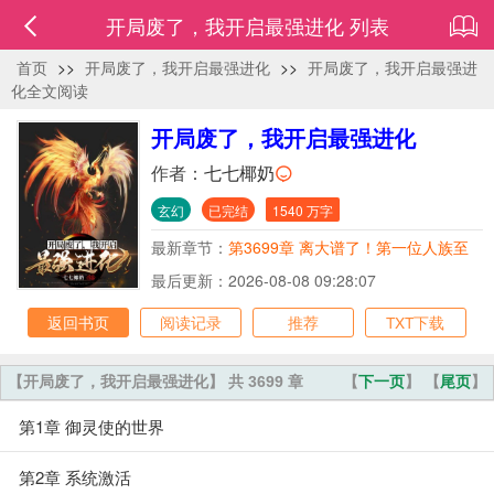
开局废了，我开启最强进化 列表
首页
>>
开局废了，我开启最强进化
>>
开局废了，我开启最强进
化全文阅读
开局废了，我开启最强进化
作者：
七七椰奶
玄幻
已完结
1540 万字
最新章节：
第3699章 离大谱了！第一位人族至
尊！
最后更新：2026-08-08 09:28:07
返回书页
阅读记录
推荐
TXT下载
【开局废了，我开启最强进化】 共 3699 章
【
下一页
】 【
尾页
】
第1章 御灵使的世界
第2章 系统激活