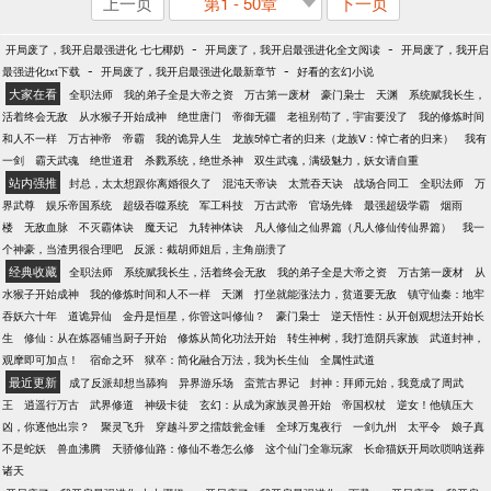
上一页
第1 - 50章
下一页
-
-
开局废了，我开启最强进化 七七椰奶
开局废了，我开启最强进化全文阅读
开局废了，我开启
-
-
最强进化txt下载
开局废了，我开启最强进化最新章节
好看的玄幻小说
大家在看
全职法师
我的弟子全是大帝之资
万古第一废材
豪门枭士
天渊
系统赋我长生，
活着终会无敌
从水猴子开始成神
绝世唐门
帝御无疆
老祖别苟了，宇宙要没了
我的修炼时间
和人不一样
万古神帝
帝霸
我的诡异人生
龙族5悼亡者的归来（龙族Ⅴ：悼亡者的归来）
我有
一剑
霸天武魂
绝世道君
杀戮系统，绝世杀神
双生武魂，满级魅力，妖女请自重
站内强推
封总，太太想跟你离婚很久了
混沌天帝诀
太荒吞天诀
战场合同工
全职法师
万
界武尊
娱乐帝国系统
超级吞噬系统
军工科技
万古武帝
官场先锋
最强超级学霸
烟雨
楼
无敌血脉
不灭霸体诀
魔天记
九转神体诀
凡人修仙之仙界篇（凡人修仙传仙界篇）
我一
个神豪，当渣男很合理吧
反派：截胡师姐后，主角崩溃了
经典收藏
全职法师
系统赋我长生，活着终会无敌
我的弟子全是大帝之资
万古第一废材
从
水猴子开始成神
我的修炼时间和人不一样
天渊
打坐就能涨法力，贫道要无敌
镇守仙秦：地牢
吞妖六十年
道诡异仙
金丹是恒星，你管这叫修仙？
豪门枭士
逆天悟性：从开创观想法开始长
生
修仙：从在炼器铺当厨子开始
修炼从简化功法开始
转生神树，我打造阴兵家族
武道封神，
观摩即可加点！
宿命之环
狱卒：简化融合万法，我为长生仙
全属性武道
最近更新
成了反派却想当舔狗
异界游乐场
蛮荒古界记
封神：拜师元始，我竟成了周武
王
逍遥行万古
武界修道
神级卡徒
玄幻：从成为家族灵兽开始
帝国权杖
逆女！他镇压大
凶，你逐他出宗？
聚灵飞升
穿越斗罗之擂鼓瓮金锤
全球万鬼夜行
一剑九州
太平令
娘子真
不是蛇妖
兽血沸腾
天骄修仙路：修仙不卷怎么修
这个仙门全靠玩家
长命猫妖开局吹唢呐送葬
诸天