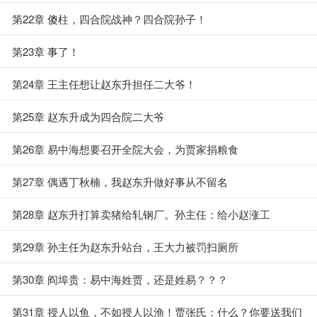
第22章 傻柱，四合院战神？四合院孙子！
第23章 事了！
第24章 王主任想让赵东升担任二大爷！
第25章 赵东升成为四合院二大爷
第26章 易中海想要召开全院大会，为贾家捐粮食
第27章 偶遇丁秋楠，我赵东升做好事从不留名
第28章 赵东升打算卖猪给轧钢厂。孙主任：给小赵涨工
资！！！
第29章 孙主任为赵东升站台，王大力被罚扫厕所
第30章 阎埠贵：易中海姓贾，还是姓易？？？
第31章 授人以鱼，不如授人以渔！贾张氏：什么？你要送我们