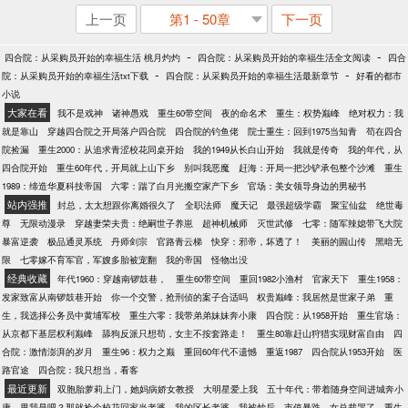
上一页
第1 - 50章
下一页
-
-
四合院：从采购员开始的幸福生活 桃月灼灼
四合院：从采购员开始的幸福生活全文阅读
四合
-
-
院：从采购员开始的幸福生活txt下载
四合院：从采购员开始的幸福生活最新章节
好看的都市
小说
大家在看
我不是戏神
诸神愚戏
重生60带空间
夜的命名术
重生：权势巅峰
绝对权力：我
就是靠山
穿越四合院之开局落户四合院
四合院的钓鱼佬
院士重生：回到1975当知青
苟在四合
院捡漏
重生2000：从追求青涩校花同桌开始
我的1949从长白山开始
我就是传奇
我的年代，从
四合院开始
重生60年代，开局就上山下乡
别叫我恶魔
赶海：开局一把沙铲承包整个沙滩
重生
1989：缔造华夏科技帝国
六零：踹了白月光搬空家产下乡
官场：美女领导身边的男秘书
站内强推
封总，太太想跟你离婚很久了
全职法师
魔天记
最强超级学霸
聚宝仙盆
绝世毒
尊
无限动漫录
穿越妻荣夫贵：绝嗣世子养崽
超神机械师
灭世武修
七零：随军辣媳带飞大院
暴富逆袭
极品通灵系统
丹师剑宗
官路青云梯
快穿：邪帝，坏透了！
美丽的圌山传
黑暗无
限
七零嫁不育军官，军嫂多胎被宠翻
我的帝国
怪物出没
经典收藏
年代1960：穿越南锣鼓巷，
重生60带空间
重回1982小渔村
官家天下
重生1958：
发家致富从南锣鼓巷开始
你一个交警，抢刑侦的案子合适吗
权贵巅峰：我居然是世家子弟
重
生，我选择公务员中黄埔军校
重生六零：我带弟弟妹妹奔小康
四合院：从1958开始
重生官场：
从京都下基层权利巅峰
舔狗反派只想苟，女主不按套路走！
重生80靠赶山狩猎实现财富自由
四
合院：激情澎湃的岁月
重生96：权力之巅
重回60年代不遗憾
重返1987
四合院从1953开始
医
路官途
四合院：我只想当，看客
最近更新
双胞胎萝莉上门，她妈病娇女教授
大明星爱上我
五十年代：带着随身空间进城奔小
康
甩我是吧？那就捡个校花回家当老婆
我的区长老婆
我被炒后，市值暴跌，女总裁哭了
重生