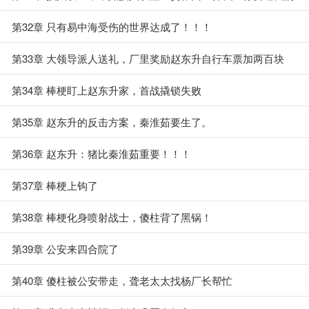
鱼！
第32章 只有易中海受伤的世界达成了！！！
第33章 大领导派人送礼，厂里奖励赵东升自行车票加两百块
第34章 棒梗盯上赵东升家，首战撬锁失败
第35章 赵东升的反击方案，秦淮茹要生了。
第36章 赵东升：猪比秦淮茹重要！！！
第37章 棒梗上钩了
第38章 棒梗化身喷射战士，傻柱背了黑锅！
第39章 公安来四合院了
第40章 傻柱被公安带走，聋老太太找杨厂长帮忙