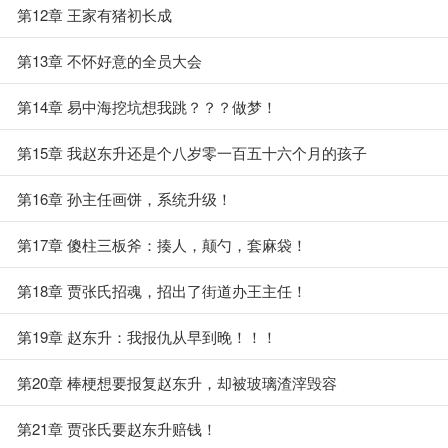
第12章 王家有猪初长成
第13章 不怀好意的全员大会
第14章 易中海挖坑想我跳？？？做梦！
第15章 我赵东升还是个八岁零一百五十六个月的孩子
第16章 孙主任画饼，系统升级！
第17章 傻柱三板斧：揍人，颠勺，套麻袋！
第18章 贾张氏招魂，招出了街道办王主任！
第19章 赵东升：我报仇从早到晚！！！
第20章 棒梗想要报复赵东升，却被玻璃渣滓毁容
第21章 贾张氏要赵东升赔钱！