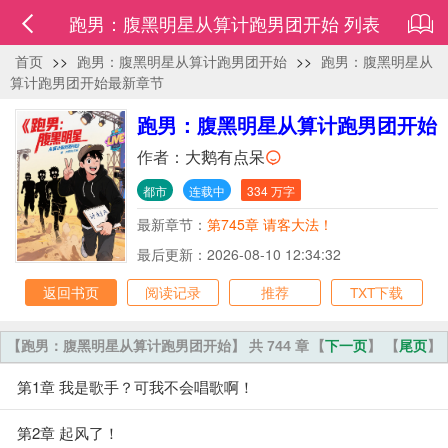
跑男：腹黑明星从算计跑男团开始 列表
首页
>>
跑男：腹黑明星从算计跑男团开始
>>
跑男：腹黑明星从
算计跑男团开始最新章节
跑男：腹黑明星从算计跑男团开始
作者：
大鹅有点呆
都市
连载中
334 万字
最新章节：
第745章 请客大法！
最后更新：2026-08-10 12:34:32
返回书页
阅读记录
推荐
TXT下载
【跑男：腹黑明星从算计跑男团开始】 共 744 章
【
下一页
】 【
尾页
】
第1章 我是歌手？可我不会唱歌啊！
第2章 起风了！