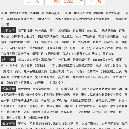
上一页
第1 - 50章
下一页
-
-
跑男：腹黑明星从算计跑男团开始 大鹅有点呆
跑男：腹黑明星从算计跑男团开始全文阅读
跑
-
-
男：腹黑明星从算计跑男团开始txt下载
跑男：腹黑明星从算计跑男团开始最新章节
好看的都
市小说
大家在看
我不是戏神
诸神愚戏
重生：权势巅峰
官道无疆
绝对权力：我就是靠山
官场：
分手后，我转身考上省组部
四合院的钓鱼佬
院士重生：回到1975当知青
苟在四合院捡漏
火线
提拔
我的1949从长白山开始
御兽时代，我开局神级天赋
官场争雄，从女书记的秘书开始
我的
年代，从四合院开始
重生60年代，开局就上山下乡
赶海：开局一把沙铲承包整个沙滩
六零：踹
了白月光搬空家产下乡
最强狂兵Ⅱ：黑暗荣耀
官场：美女领导身边的男秘书
重返1987
站内强推
封总，太太想跟你离婚很久了
全职法师
最强超级学霸
Boss凶猛：老公，喂不
饱
仕途人生
绝世毒尊
寒门崛起
七零：随军辣媳带飞大院暴富逆袭
官场：救了女领导后，我
一路飞升
高武：开局吞噬金翅大鹏
恶魔的专属：丫头，你好甜
总攻驾到：难缠主编已上线
犯
罪心理
我的极品女老师
史上最强炼气期
弃少归来
开局刚好苟完十年，我无敌了
重生60带空
间
空降萌宝：总裁爹地，超强势
山村里的女人
经典收藏
年代1960：穿越南锣鼓巷，
重生60带空间
重生1958：发家致富从南锣鼓巷开始
我
在四合院里有小院
你一个交警，抢刑侦的案子合适吗
官妻
重生，我选择公务员中黄埔军校
重
生六零：我带弟弟妹妹奔小康
四合院：从1958开始
四合院之默默吃瓜
舔狗反派只想苟，女主不
按套路走！
四合院：别不信，我比禽兽还禽兽
四合院：开局卖掉铁饭碗
四合院：激情澎湃的岁
月
重生96：权力之巅
都重生了谁谈恋爱啊
医路官途
正义的使命
四合院：我只想当，看
客
重生：全系专利，斩断欧美科技树
最近更新
至尊令
双胞胎萝莉上门，她妈病娇女教授
重生之娱乐圈教父
大明星爱上我
我的