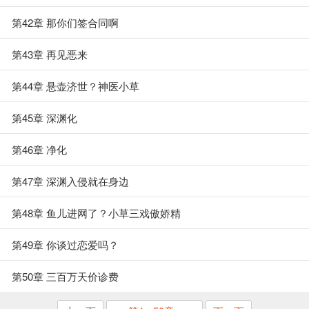
第42章 那你们签合同啊
第43章 再见恶来
第44章 悬壶济世？神医小草
第45章 深渊化
第46章 净化
第47章 深渊入侵就在身边
第48章 鱼儿进网了？小草三戏傲娇精
第49章 你谈过恋爱吗？
第50章 三百万天价诊费