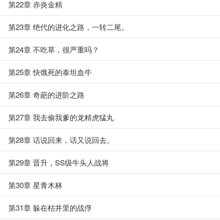
第22章 赤炎金精
第23章 绝代的进化之路，一转二尾。
第24章 不吃草，很严重吗？
第25章 快饿死的泰坦血牛
第26章 奇葩的进阶之路
第27章 我去偷我爹的龙精虎猛丸
第28章 话说回来，话又说回去。
第29章 晋升，SS级牛头人战将
第30章 星青木林
第31章 躲在枯井里的战俘