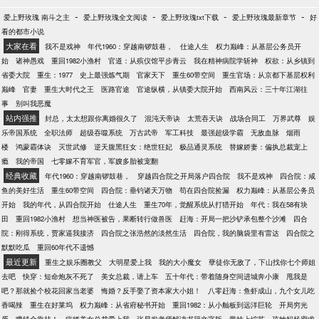
-
-
-
-
爱上野玫瑰 南斗之主
爱上野玫瑰全文阅读
爱上野玫瑰txt下载
爱上野玫瑰最新章节
好
看的都市小说
大家在看
我不是戏神
年代1960：穿越南锣鼓巷，
仕途人生
权力巅峰：从基层公务员开
始
诸神愚戏
重回1982小渔村
官道：从殡仪馆平步青云
我在精神病院学斩神
权欲：从乡镇到
省委大院
重生：1977
史上最强炼气期
官家天下
重生60带空间
重生官场：从京都下基层权利
巅峰
官妻
重生大时代之王
医路官途
官途纵横，从镇委大院开始
西南风云：三十年江湖往
事
别叫我恶魔
站内强推
封总，太太想跟你离婚很久了
混沌天帝诀
太荒吞天诀
战场合同工
万界武尊
娱
乐帝国系统
全职法师
超级吞噬系统
万古武帝
军工科技
最强超级学霸
无敌血脉
烟雨
楼
鸿蒙霸体诀
灭世武修
逆天腹黑狂女：绝世狂妃
极品通灵系统
替嫁娇妻：偏执总裁宠上
瘾
我的帝国
七零嫁不育军官，军嫂多胎被宠翻
经典收藏
年代1960：穿越南锣鼓巷，
穿越四合院之开局落户四合院
我不是戏神
四合院：咸
鱼的美好生活
重生60带空间
四合院：垂钓诸天万物
苟在四合院捡漏
权力巅峰：从基层公务员
开始
我的年代，从四合院开始
仕途人生
重生70年，觉醒系统从打猎开始
年代：我在58有块
田
重回1982小渔村
想当神医被告，果断转行做兽医
赶海：开局一把沙铲承包整个沙滩
四合
院：刚得系统，贾家逼我接济
四合院之张浩然的淡然生活
四合院，我的脑袋里有雷达
四合院之
默默吃瓜
重回60年代不遗憾
最近更新
重生之娱乐圈教父
大明星爱上我
我的大小魔女
孽徒你无敌了，下山找你七个师姐
去吧
快穿：短命炮灰不死了
美女总裁，请上车
五十年代：带着随身空间进城奔小康
甩我是
吧？那就捡个校花回家当老婆
悔婚？反手娶了资本家大小姐！
八零赶海：鱼虾成山，九个女儿吃
香喝辣
重生在好莱坞
权力巅峰：从省府秘书开始
重回1982：从小舢板到远洋巨轮
开局穷光