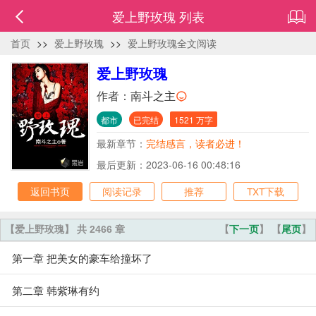
爱上野玫瑰 列表
首页
>>
爱上野玫瑰
>>
爱上野玫瑰全文阅读
爱上野玫瑰
作者：
南斗之主
都市
已完结
1521 万字
最新章节：
完结感言，读者必进！
最后更新：2023-06-16 00:48:16
返回书页
阅读记录
推荐
TXT下载
【爱上野玫瑰】 共 2466 章
【
下一页
】 【
尾页
】
第一章 把美女的豪车给撞坏了
第二章 韩紫琳有约