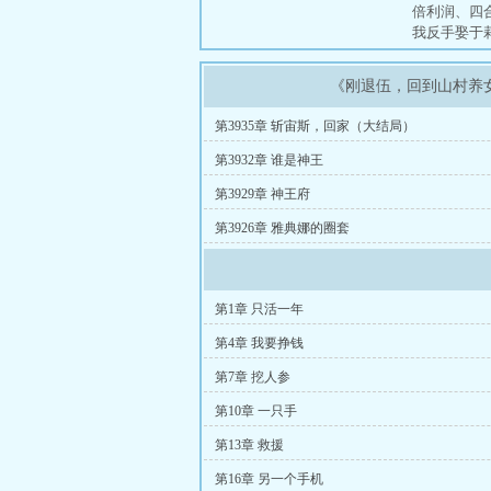
倍利润
、
四
我反手娶于
《刚退伍，回到山村养
第3935章 斩宙斯，回家（大结局）
第3932章 谁是神王
第3929章 神王府
第3926章 雅典娜的圈套
第1章 只活一年
第4章 我要挣钱
第7章 挖人参
第10章 一只手
第13章 救援
第16章 另一个手机