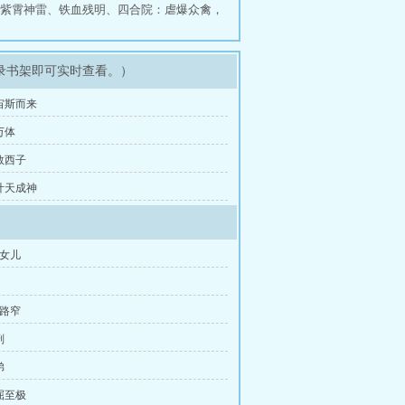
紫霄神雷
、
铁血残明
、
四合院：虐爆众禽，
录书架即可实时查看。）
 宙斯而来
万体
 救西子
 叶天成神
有女儿
家路窄
刑
弟
屈至极