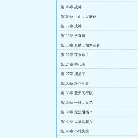
第106章 战神
第109章 上山，采蘑菇
第112章 成神
第115章 学直播
第118章 直播，枯木逢春
第121章 夜来杀手
第124章 替代者
第127章 摆桌子
第130章 粉丝汇聚
第133章 蓝天飞行队
第136章 干杯，兄弟
第139章 无法阻挡？
第142章 风落莲花乡
第145章 小雅失踪