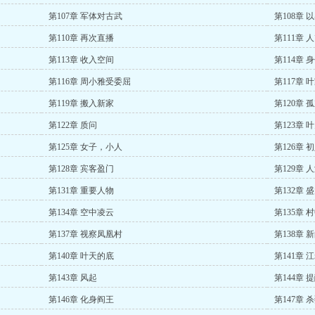
第107章 军体对古武
第108章 
第110章 再次直播
第111章 
第113章 收入空间
第114章 
第116章 周小雅受委屈
第117章 
第119章 搬入新家
第120章 
第122章 质问
第123章 
第125章 女子，小人
第126章 
第128章 宾客盈门
第129章 
第131章 重要人物
第132章 
第134章 空中凌云
第135章 
第137章 视察凤凰村
第138章 
第140章 叶天的底
第141章 
第143章 风起
第144章 
第146章 化身阎王
第147章 