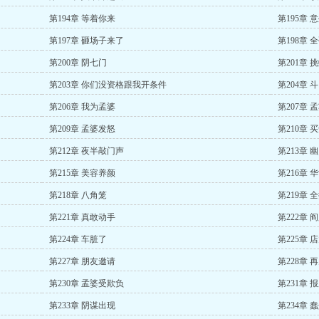
第194章 等着你来
第195章 
第197章 砸场子来了
第198章 
第200章 阴七门
第201章 
第203章 你们没资格跟我开条件
第204章 斗
第206章 我为孟婆
第207章 
第209章 孟婆发怒
第210章 
第212章 夜半敲门声
第213章 
第215章 美容养颜
第216章 
第218章 八角笼
第219章 
第221章 真敢动手
第222章 
第224章 车脏了
第225章 
第227章 朋友邀请
第228章 
第230章 孟婆受欺负
第231章 
第233章 阴谋出现
第234章 