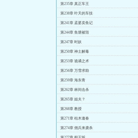
第235章 真正车王
第238章 叶天的车技
第241章 孟婆卖鱼记
第244章 鱼塘被毁
第247章 时妖
第250章 神土解毒
第253章 诡谲之术
第256章 万雪求助
第259章 海东青
第262章 林间击杀
第265章 姐夫？
第268章 教授
第271章 枯木逢春
第274章 佣兵来袭杀
第277章 阎王斩