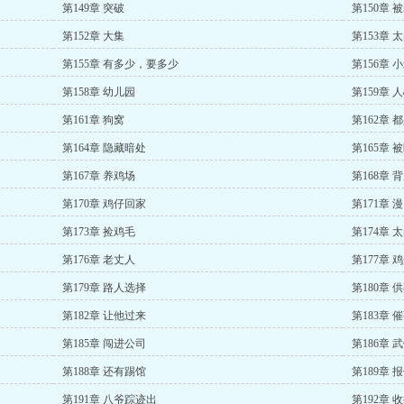
第149章 突破
第150章 
第152章 大集
第153章 
第155章 有多少，要多少
第156章 
第158章 幼儿园
第159章 
第161章 狗窝
第162章 
第164章 隐藏暗处
第165章 
第167章 养鸡场
第168章 
第170章 鸡仔回家
第171章 
第173章 捡鸡毛
第174章 
第176章 老丈人
第177章 
第179章 路人选择
第180章 
第182章 让他过来
第183章 
第185章 闯进公司
第186章 
第188章 还有踢馆
第189章 
第191章 八爷踪迹出
第192章 