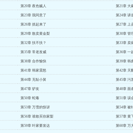
第20章 夜色贼人
第21章 
第23章 我同意了
第24章 讲
第26章 抓起来了
第27章 上
第29章 散卖黄金梨
第30章 管
第32章 扶不扶？
第33章 卖
第35章 常老发威
第36章 一
第38章 合作愉快
第39章 韩
第41章 韩家震怒
第42章 天
第44章 无耻小舅
第45章 污
第47章 驴友
第48章 面
第50章 蛇毒
第51章 误
第53章 万雪的惊讶
第54章 被
第56章 谁敢买你家梨
第57章 黄
第59章 叶家要发达
第60章 