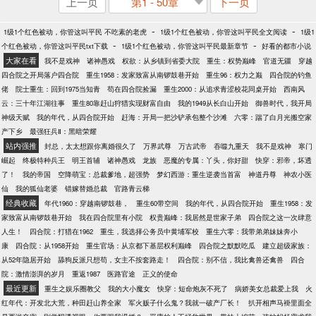
上一页
第1 - 50章
下一页
-
-
1级1个红色被动，你管这叫平民 不吃素的老虎
1级1个红色被动，你管这叫平民全文阅读
1级1
-
-
个红色被动，你管这叫平民txt下载
1级1个红色被动，你管这叫平民最新章节
好看的都市小说
大家在看
我不是戏神
诸神愚戏
权欲：从乡镇到省委大院
重生：权势巅峰
官道无疆
穿越
四合院之开局落户四合院
重生1958：发家致富从南锣鼓巷开始
重生96：权力之巅
四合院的钓鱼
佬
院士重生：回到1975当知青
苟在四合院捡漏
重生2000：从追求青涩校花同桌开始
西南风
云：三十年江湖往事
重生80靠赶山狩猎实现财富自由
我的1949从长白山开始
御兽时代，我开局
神级天赋
我的年代，从四合院开始
赶海：开局一把沙铲承包整个沙滩
六零：踹了白月光搬空家
产下乡
最强狂兵Ⅱ：黑暗荣耀
站内强推
封总，太太想跟你离婚很久了
万界武尊
万古武帝
吞噬九重天
我不是戏神
寒门
崛起
终极特种兵王
明王首辅
诸神愚戏
龙族
恶魔的专属：丫头，你好甜
快穿：邪帝，坏透
了！
我的帝国
空降萌宝：总裁爹地，超强势
梦幻西游：重生逆袭当首富
神道丹尊
神农小医
仙
我的狐仙老婆
错嫁替婚总裁
官路青云梯
经典收藏
年代1960：穿越南锣鼓巷，
重生60带空间
我的年代，从四合院开始
重生1958：发
家致富从南锣鼓巷开始
我在四合院里有小院
权贵巅峰：我居然是世家子弟
四合院之这一次肆意
人生！
四合院：打猎在1962
重生，我选择公务员中黄埔军校
重生六零：我带弟弟妹妹奔小
康
四合院：从1958开始
重生官场：从京都下基层权利巅峰
四合院之默默吃瓜
建立超级家族：
从52年隐居开始
舔狗反派只想苟，女主不按套路走！
四合院：别不信，我比禽兽还禽兽
四合
院：激情澎湃的岁月
重返1987
医路官途
正义的使命
最近更新
重生之娱乐圈教父
我的大小魔女
快穿：短命炮灰不死了
病娇美女总裁爱上我
火
红年代：开发北大荒，种田赶山养全家
军火贩子什么鬼？我就一破产厂长！
扒开相声马褂里面全