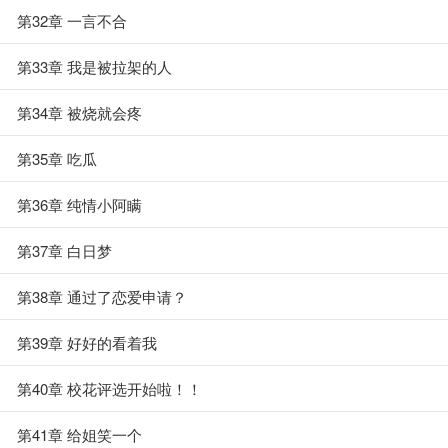
第32章 一言不合
第33章 我是被拉架的人
第34章 被烧就会疼
第35章 吃瓜
第36章 纯情小阿瞒
第37章 白日梦
第38章 通过了恋爱申请？
第39章 好好的看着我
第40章 校花评选开始啦！！
第41章 给姐笑一个