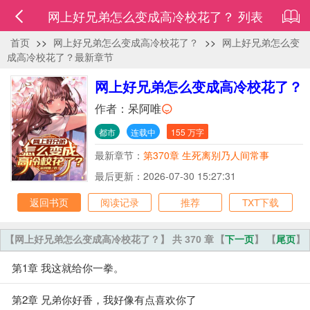
网上好兄弟怎么变成高冷校花了？ 列表
首页
>>
网上好兄弟怎么变成高冷校花了？
>>
网上好兄弟怎么变
成高冷校花了？最新章节
网上好兄弟怎么变成高冷校花了？
作者：
呆阿唯
都市
连载中
155 万字
最新章节：
第370章 生死离别乃人间常事
最后更新：2026-07-30 15:27:31
返回书页
阅读记录
推荐
TXT下载
【网上好兄弟怎么变成高冷校花了？】 共 370 章
【
下一页
】 【
尾页
】
第1章 我这就给你一拳。
第2章 兄弟你好香，我好像有点喜欢你了