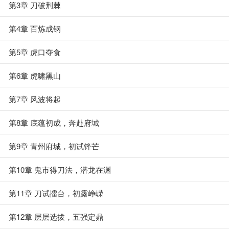
第3章 刀破荆棘
第4章 百炼成钢
第5章 虎口夺食
第6章 虎啸黑山
第7章 风波将起
第8章 底蕴初成，奔赴府城
第9章 青州府城，初试锋芒
第10章 鬼市得刀法，潜龙在渊
第11章 刀试擂台，初露峥嵘
第12章 层层选拔，五强定鼎