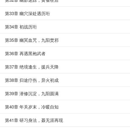
第33章 幽穴深处遇历珩
第34章 初战历珩
第35章 幽冥血咒，九阳焚邪
第36章 再遇黑袍武者
第37章 绝境逢生，援兵天降
第38章 归途疗伤，异火初成
第39章 潜修沉淀，九阳圆满
第40章 年关岁末，冷暖自知
第41章 研习身法，聂无涯再现