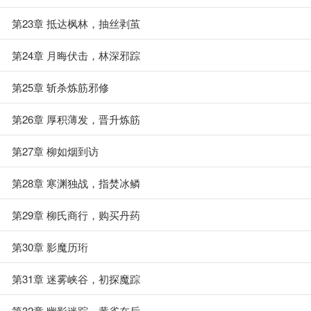
第23章 抵达枫林，抽丝剥茧
第24章 月晦伏击，林深邪踪
第25章 斩杀炼筋邪修
第26章 厚积薄发，晋升炼筋
第27章 柳如烟到访
第28章 寒渊独战，指焚冰鳞
第29章 柳氏商行，购买丹药
第30章 影魔历珩
第31章 迷雾峡谷，初探魔踪
第32章 幽影迷踪，黄雀在后