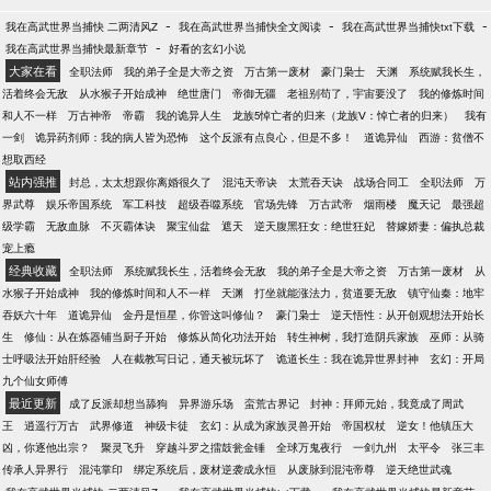
-
-
-
我在高武世界当捕快 二两清风Z
我在高武世界当捕快全文阅读
我在高武世界当捕快txt下载
-
我在高武世界当捕快最新章节
好看的玄幻小说
大家在看
全职法师
我的弟子全是大帝之资
万古第一废材
豪门枭士
天渊
系统赋我长生，
活着终会无敌
从水猴子开始成神
绝世唐门
帝御无疆
老祖别苟了，宇宙要没了
我的修炼时间
和人不一样
万古神帝
帝霸
我的诡异人生
龙族5悼亡者的归来（龙族Ⅴ：悼亡者的归来）
我有
一剑
诡异药剂师：我的病人皆为恐怖
这个反派有点良心，但是不多！
道诡异仙
西游：贫僧不
想取西经
站内强推
封总，太太想跟你离婚很久了
混沌天帝诀
太荒吞天诀
战场合同工
全职法师
万
界武尊
娱乐帝国系统
军工科技
超级吞噬系统
官场先锋
万古武帝
烟雨楼
魔天记
最强超
级学霸
无敌血脉
不灭霸体诀
聚宝仙盆
遮天
逆天腹黑狂女：绝世狂妃
替嫁娇妻：偏执总裁
宠上瘾
经典收藏
全职法师
系统赋我长生，活着终会无敌
我的弟子全是大帝之资
万古第一废材
从
水猴子开始成神
我的修炼时间和人不一样
天渊
打坐就能涨法力，贫道要无敌
镇守仙秦：地牢
吞妖六十年
道诡异仙
金丹是恒星，你管这叫修仙？
豪门枭士
逆天悟性：从开创观想法开始长
生
修仙：从在炼器铺当厨子开始
修炼从简化功法开始
转生神树，我打造阴兵家族
巫师：从骑
士呼吸法开始肝经验
人在截教写日记，通天被玩坏了
诡道长生：我在诡异世界封神
玄幻：开局
九个仙女师傅
最近更新
成了反派却想当舔狗
异界游乐场
蛮荒古界记
封神：拜师元始，我竟成了周武
王
逍遥行万古
武界修道
神级卡徒
玄幻：从成为家族灵兽开始
帝国权杖
逆女！他镇压大
凶，你逐他出宗？
聚灵飞升
穿越斗罗之擂鼓瓮金锤
全球万鬼夜行
一剑九州
太平令
张三丰
传承人异界行
混沌掌印
绑定系统后，废材逆袭成永恒
从废脉到混沌帝尊
逆天绝世武魂
-
-
-