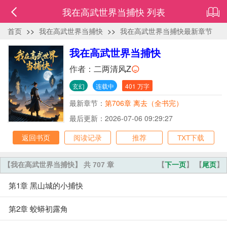
我在高武世界当捕快 列表
首页
>>
我在高武世界当捕快
>>
我在高武世界当捕快最新章节
我在高武世界当捕快
作者：
二两清风Z
玄幻
连载中
401 万字
最新章节：
第706章 离去（全书完）
最后更新：2026-07-06 09:29:27
返回书页
阅读记录
推荐
TXT下载
【我在高武世界当捕快】 共 707 章
【
下一页
】 【
尾页
】
第1章 黑山城的小捕快
第2章 蛟蟒初露角