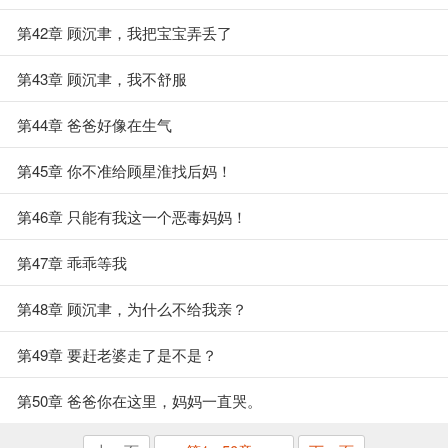
第42章 顾沉聿，我把宝宝弄丢了
第43章 顾沉聿，我不舒服
第44章 爸爸好像在生气
第45章 你不准给顾星淮找后妈！
第46章 只能有我这一个恶毒妈妈！
第47章 乖乖等我
第48章 顾沉聿，为什么不给我亲？
第49章 要赶老婆走了是不是？
第50章 爸爸你在这里，妈妈一直哭。