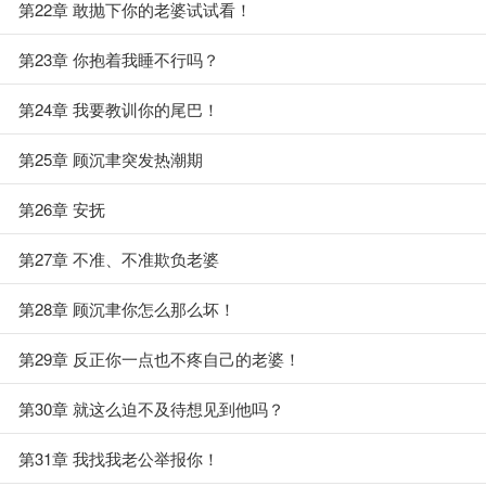
第22章 敢抛下你的老婆试试看！
第23章 你抱着我睡不行吗？
第24章 我要教训你的尾巴！
第25章 顾沉聿突发热潮期
第26章 安抚
第27章 不准、不准欺负老婆
第28章 顾沉聿你怎么那么坏！
第29章 反正你一点也不疼自己的老婆！
第30章 就这么迫不及待想见到他吗？
第31章 我找我老公举报你！