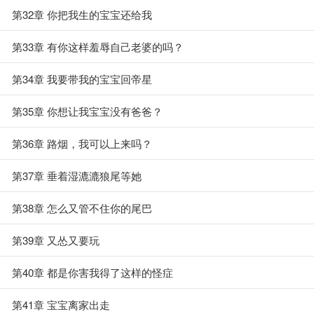
第32章 你把我生的宝宝还给我
第33章 有你这样羞辱自己老婆的吗？
第34章 我要带我的宝宝回帝星
第35章 你想让我宝宝没有爸爸？
第36章 路烟，我可以上来吗？
第37章 垂着湿漉漉狼尾等她
第38章 怎么又管不住你的尾巴
第39章 又怂又要玩
第40章 都是你害我得了这样的怪症
第41章 宝宝离家出走