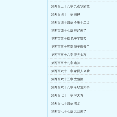
第两百三十八章 九夜软筋散
第两百四十一章 泥鳅
第两百四十四章 今晚十二点
第两百四十七章 狂起来了
第两百五十章 徐美芊请客
第两百五十三章 肠子悔青了
第两百五十六章 眼光太高
第两百五十九章 暗算
第两百六十二章 蒙面人来袭
第两百六十五章 太危险
第两百六十八章 录取通知书
第两百七十一章 60大寿
第两百七十四章 喝水
第两百七十七章 元旦来了