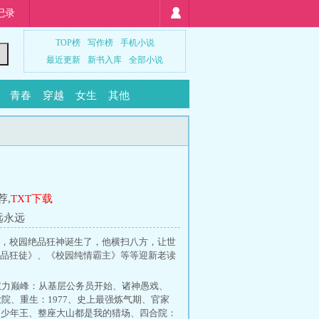
记录
TOP榜
写作榜
手机小说
最近更新
新书入库
全部小说
青春
穿越
女生
其他
荐
,
TXT下载
永远永远
，校园绝品狂神诞生了，他横扫八方，让世
品狂徒》、《校园纯情霸主》等等迎新老读
权力巅峰：从基层公务员开始
、
诸神愚戏
、
大院
、
重生：1977
、
史上最强炼气期
、
官家
、
少年王
、
整座大山都是我的猎场
、
四合院：