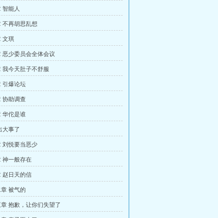
 智能人
 不再胡思乱想
 文琪
 恶少委员会全体会议
 我今天肚子不舒服
 引爆论坛
 协助调查
 华佗是谁
出大事了
 刘悦要当恶少
 神一般存在
 赵日天的信
章 被气的
章 抱歉，让你们失望了