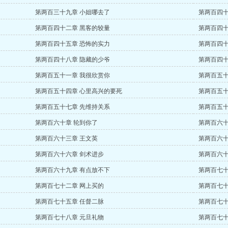
第两百三十九章 小姐哪去了
第两百四十
第两百四十二章 黑客的较量
第两百四十
第两百四十五章 恐怖的实力
第两百四十
第两百四十八章 隐藏的少爷
第两百四十
第两百五十一章 我很欣赏你
第两百五十
第两百五十四章 心里高兴的要死
第两百五十
第两百五十七章 先维持关系
第两百五十
第两百六十章 轮到你了
第两百六十
第两百六十三章 王文英
第两百六十
第两百六十六章 剑术进步
第两百六十
第两百六十九章 有点放不下
第两百七十
第两百七十二章 网上买的
第两百七十
第两百七十五章 任督二脉
第两百七十
第两百七十八章 元旦礼物
第两百七十