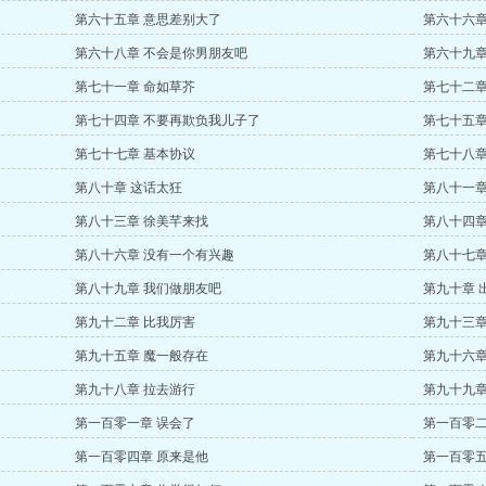
第六十五章 意思差别大了
第六十六章
第六十八章 不会是你男朋友吧
第六十九章
第七十一章 命如草芥
第七十二章
第七十四章 不要再欺负我儿子了
第七十五章
第七十七章 基本协议
第七十八章
第八十章 这话太狂
第八十一章
第八十三章 徐美芊来找
第八十四章
第八十六章 没有一个有兴趣
第八十七章
第八十九章 我们做朋友吧
第九十章 
第九十二章 比我厉害
第九十三章
第九十五章 魔一般存在
第九十六章
第九十八章 拉去游行
第九十九章
第一百零一章 误会了
第一百零二
第一百零四章 原来是他
第一百零五