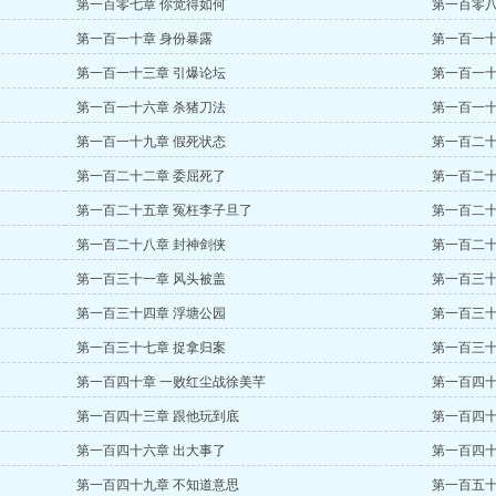
第一百零七章 你觉得如何
第一百零八
第一百一十章 身份暴露
第一百一十
第一百一十三章 引爆论坛
第一百一十
第一百一十六章 杀猪刀法
第一百一十
第一百一十九章 假死状态
第一百二十
第一百二十二章 委屈死了
第一百二十
第一百二十五章 冤枉李子旦了
第一百二十
第一百二十八章 封神剑侠
第一百二十
第一百三十一章 风头被盖
第一百三十
第一百三十四章 浮塘公园
第一百三十
第一百三十七章 捉拿归案
第一百三十
第一百四十章 一败红尘战徐美芊
第一百四十
第一百四十三章 跟他玩到底
第一百四十
第一百四十六章 出大事了
第一百四十
第一百四十九章 不知道意思
第一百五十