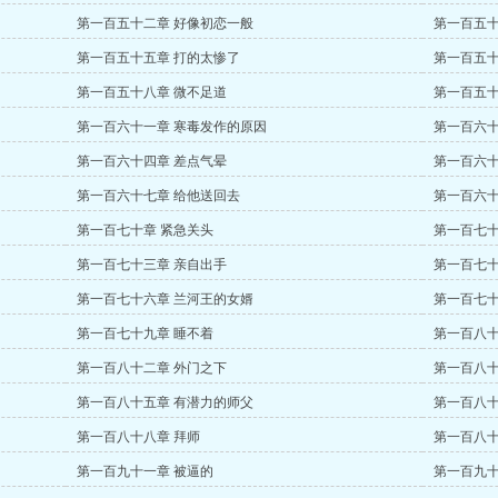
第一百五十二章 好像初恋一般
第一百五十
第一百五十五章 打的太惨了
第一百五十
第一百五十八章 微不足道
第一百五十
第一百六十一章 寒毒发作的原因
第一百六十
第一百六十四章 差点气晕
第一百六十
第一百六十七章 给他送回去
第一百六十
第一百七十章 紧急关头
第一百七十
第一百七十三章 亲自出手
第一百七十
第一百七十六章 兰河王的女婿
第一百七十
第一百七十九章 睡不着
第一百八十
第一百八十二章 外门之下
第一百八十
第一百八十五章 有潜力的师父
第一百八十
第一百八十八章 拜师
第一百八十
第一百九十一章 被逼的
第一百九十