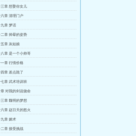
三章 想娶你女儿
六章 清理门户
九章 梦话
二章 帅晕的姿势
五章 灰姑娘
八章 是一个小帅哥
一章 行情价格
四章 差点跪了
七章 武术培训班
章 对我的剑说饶命
三章 魏明的梦想
六章 赵日天的怒火
九章 媚术
二章 接受挑战