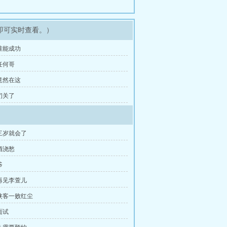
即可实时查看。）
 谁能成功
 任何哥
 竟然在这
 闭关了
三岁就会了
酒浇愁
爷
再见李萱儿
侠客一败红尘
面试