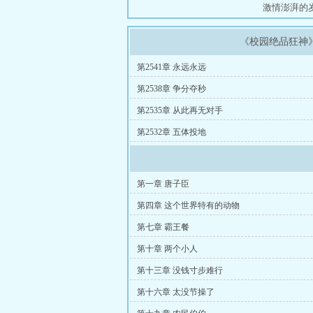
激情澎湃的
《校园绝品狂神
第2541章 永远永远
第2538章 争分夺秒
第2535章 从此再无对手
第2532章 五体投地
第一章 唐子臣
第四章 这个世界特有的动物
第七章 霸王餐
第十章 两个小人
第十三章 没钱寸步难行
第十六章 太没节操了