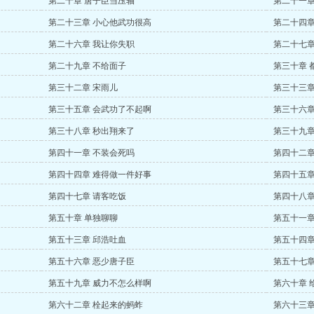
第二十章 唐子臣当压轴
第二十一章
第二十三章 小心他武功很高
第二十四章
第二十六章 我让你失职
第二十七章
第二十九章 不给面子
第三十章 
第三十二章 宋雨儿
第三十三章
第三十五章 会武功了不起啊
第三十六章
第三十八章 秒出翔来了
第三十九章
第四十一章 不装会死吗
第四十二章
第四十四章 难得做一件好事
第四十五章
第四十七章 请客吃饭
第四十八章
第五十章 单独聊聊
第五十一章
第五十三章 邱浩吐血
第五十四章
第五十六章 恶少唐子臣
第五十七章
第五十九章 威力不怎么样啊
第六十章 
第六十二章 栓起来的蚂蚱
第六十三章