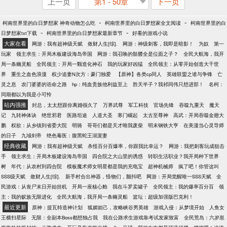
上一页
第1 - 50章
下一页
-
-
柯南世界里的白日梦想家 神奇动物怎么吃
柯南世界里的白日梦想家全文阅读
柯南世界里的白
-
-
日梦想家txt下载
柯南世界里的白日梦想家最新章节
好看的游戏小说
大家在看
网游：我有超神级天赋
敛财人生[综].
网游：神级刺客，我即是暗影！
为奴
第一
玩家
领主求生：开局木板建设海岛帝国
网游：我召唤的骷髅全是位面之子？
全民大航海，我开
局一条幽灵船
全民领主：开局一颗造化神石
我的玩家好凶猛
全民领主：从零开始创造大千世
界
重生之血色浪漫
权少追妻N次方：豪门独爱
【原神】各类cp同人
英雄联盟之谁与争锋
亡
灵之息
农门婆婆的诰命之路
hp：纯血贵族他利益至上
胜天半子？我祁同伟只想进部！
名柯：
同期都以为我是小可怜
站内强推
封总，太太想跟你离婚很久了
万界武尊
军工科技
官场先锋
吞噬九重天
魔天
记
九转神体诀
绝世邪君
医路坦途
人道大圣
寒门崛起
太古至尊神
高武：开局吞噬金翅大
鹏
权欲：从乡镇到省委大院
明骑
哥哥们都是天才唯我废柴
明末钢铁大亨
在美漫当心灵导师
的日子
九域剑帝
绝色毒医：腹黑蛇王溺宠妻
经典收藏
网游：我有超神级天赋
杀怪百分百爆率，你跟我比幸运？
网游：我把刺客玩成狙击
手
领主求生：开局木板建设海岛帝国
四合院之大山里的诱惑
转职生活职业？我开局种下世界
树
年代：从农村到四合院
模板魔术师女明星都是我的充电宝
超神机械师
疯了吧！你管这叫
SSS级天赋
敛财人生[综].
新手村合出神器，怪物们，颤抖吧
网游：开局觉醒唯一SSS天赋
全
民游戏：从丧尸末日开始挂机
开局一座核心舱
我在斗罗卖罐子
全民领主：我的爆率百分百
领
主：我的蚁族无限进化
全民大航海，我开局一条幽灵船
篮坛：超级加强版巴克利！
最近更新
原神：提瓦特造神计划
狐媚妲己，攻略峡谷男英雄
游戏入侵：从梦境开始
人鱼女
王横扫星际
无限：全副本Boss都想独占我
我在公路求生游戏靠考试发家致富
全民荒岛：六岁崽