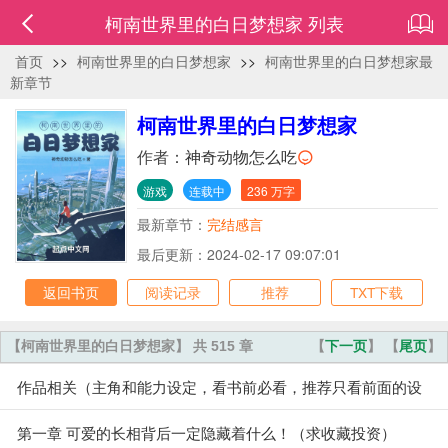
柯南世界里的白日梦想家 列表
首页
>>
柯南世界里的白日梦想家
>>
柯南世界里的白日梦想家最
新章节
柯南世界里的白日梦想家
作者：
神奇动物怎么吃
游戏
连载中
236 万字
最新章节：
完结感言
最后更新：2024-02-17 09:07:01
返回书页
阅读记录
推荐
TXT下载
【柯南世界里的白日梦想家】 共 515 章
【
下一页
】 【
尾页
】
作品相关（主角和能力设定，看书前必看，推荐只看前面的设
定）
第一章 可爱的长相背后一定隐藏着什么！（求收藏投资）