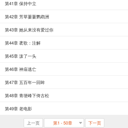
第41章 保持中立
第42章 芳草萋萋鹦鹉洲
第43章 她从来没有爱过你
第44章 袤歌：注解
第45章 泼了一头
第46章 神庙逃亡
第47章 五百年一回眸
第48章 青埂峰下倚古松
第49章 老电影
上一页
第1 - 50章
下一页