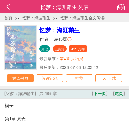
忆梦：海涯鞘生 列表
首页
>>
忆梦：海涯鞘生
>>
忆梦：海涯鞘生全文阅读
忆梦：海涯鞘生
作者：
诗心疯
其他
已完结
415 万字
最新章节：
第4章 大结局
最后更新：2026-07-03 12:03:42
返回书页
阅读记录
推荐
TXT下载
【忆梦：海涯鞘生】 共 465 章
【
下一页
】 【
尾页
】
楔子
第1章 果壳