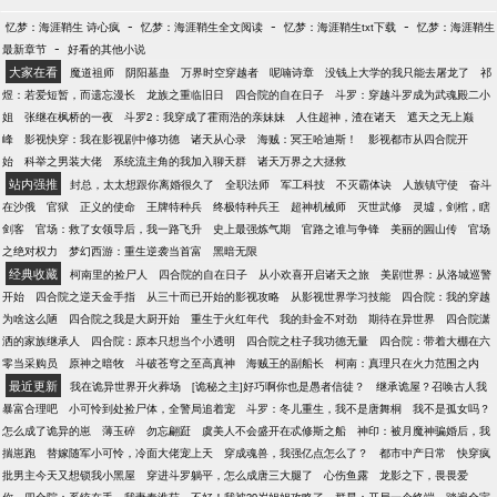
-
-
-
忆梦：海涯鞘生 诗心疯
忆梦：海涯鞘生全文阅读
忆梦：海涯鞘生txt下载
忆梦：海涯鞘生
-
最新章节
好看的其他小说
大家在看
魔道祖师
阴阳墓蛊
万界时空穿越者
呢喃诗章
没钱上大学的我只能去屠龙了
祁
煜：若爱短暂，而遗忘漫长
龙族之重临旧日
四合院的自在日子
斗罗：穿越斗罗成为武魂殿二小
姐
张继在枫桥的一夜
斗罗2：我穿成了霍雨浩的亲妹妹
人住超神，渣在诸天
遮天之无上巅
峰
影视快穿：我在影视剧中修功德
诸天从心录
海贼：冥王哈迪斯！
影视都市从四合院开
始
科举之男装大佬
系统流主角的我加入聊天群
诸天万界之大拯救
站内强推
封总，太太想跟你离婚很久了
全职法师
军工科技
不灭霸体诀
人族镇守使
奋斗
在沙俄
官狱
正义的使命
王牌特种兵
终极特种兵王
超神机械师
灭世武修
灵墟，剑棺，瞎
剑客
官场：救了女领导后，我一路飞升
史上最强炼气期
官路之谁与争锋
美丽的圌山传
官场
之绝对权力
梦幻西游：重生逆袭当首富
黑暗无限
经典收藏
柯南里的捡尸人
四合院的自在日子
从小欢喜开启诸天之旅
美剧世界：从洛城巡警
开始
四合院之逆天金手指
从三十而已开始的影视攻略
从影视世界学习技能
四合院：我的穿越
为啥这么陋
四合院之我是大厨开始
重生于火红年代
我的卦金不对劲
期待在异世界
四合院潇
洒的家族继承人
四合院：原本只想当个小透明
四合院之柱子我功德无量
四合院：带着大棚在六
零当采购员
原神之暗牧
斗破苍穹之至高真神
海贼王的副船长
柯南：真理只在火力范围之内
最近更新
我在诡异世界开火葬场
[诡秘之主]好巧啊你也是愚者信徒？
继承诡屋？召唤古人我
暴富合理吧
小可怜到处捡尸体，全警局追着宠
斗罗：冬儿重生，我不是唐舞桐
我不是孤女吗？
怎么成了诡异的崽
薄玉碎
勿忘翩跹
虞美人不会盛开在忒修斯之船
神印：被月魔神骗婚后，我
揣崽跑
替嫁随军小可怜，冷面大佬宠上天
穿成魂兽，我强亿点怎么了？
都市中产日常
快穿疯
批男主今天又想锁我小黑屋
穿进斗罗躺平，怎么成唐三大腿了
心伤鱼露
龙影之下，畏畏爱