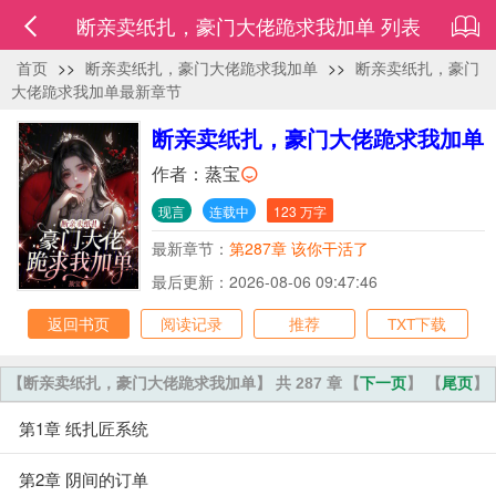
断亲卖纸扎，豪门大佬跪求我加单 列表
首页
>>
断亲卖纸扎，豪门大佬跪求我加单
>>
断亲卖纸扎，豪门
大佬跪求我加单最新章节
断亲卖纸扎，豪门大佬跪求我加单
作者：
蒸宝
现言
连载中
123 万字
最新章节：
第287章 该你干活了
最后更新：2026-08-06 09:47:46
返回书页
阅读记录
推荐
TXT下载
【断亲卖纸扎，豪门大佬跪求我加单】 共 287 章
【
下一页
】 【
尾页
】
第1章 纸扎匠系统
第2章 阴间的订单