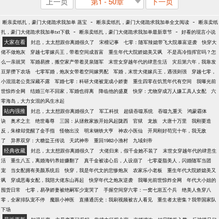
上一页
第1 - 50章
下一页
-
-
断亲卖纸扎，豪门大佬跪求我加单 蒸宝
断亲卖纸扎，豪门大佬跪求我加单全文阅读
断亲卖纸
-
-
扎，豪门大佬跪求我加单txt下载
断亲卖纸扎，豪门大佬跪求我加单最新章节
好看的现言小说
大家在看
封总，太太想跟你离婚很久了
宋檀记事
七零：随军辣媳带飞大院暴富逆袭
快穿大
佬不做炮灰
穿越七零嫁兵王，带着空间成首富
重生年代大院娇媳美又飒
不是高冷指挥官吗？怎
么一亲就哭
军婚易撩，搬空家产带着灵泉随军
末世女穿越年代的肆意生活
灾后第六年，我靠发
豆芽攒下农场
七零军婚，炮灰女带着空间嫁男配
军婚，末世大佬嫁兵王，遇强则强
穿越七零，
小混混老公竟深藏不露
军婚七零：科研大佬被宠成小娇妻
重生四零在饥荒年代有空间
我曝光前
世惊炸全网
结婚三年不回家，军婚也得离
降临他的盛夏
快穿：尤物穿成万人嫌工具人女配
六
零海岛，大力女混的风生水起
站内强推
封总，太太想跟你离婚很久了
军工科技
超级吞噬系统
吞噬九重天
鸿蒙霸体
诀
奥术之主
绝世毒尊
三国：从拯救家族开始风起陇西
官狱
龙族
大唐十万里
我刚要造
反，朱棣却觉醒了金手指
怪物出没
明末钢铁大亨
神农小医仙
开局刚好苟完十年，我无敌
了
异界双穿：大糖盐王传说
天武神帝
重回1982小渔村
九域剑帝
经典收藏
封总，太太想跟你离婚很久了
大佬归来，假千金她不装了
末世女穿越年代的肆意生
活
重生八五，离婚海钓养娃赚翻了
真千金被读心后，人设崩了
七零凝脂美人，闪婚随军当团
宠
当女配拥有美颜系统后
快穿，我是年代文的悲惨炮灰
农家乐小老板
重生年代大院娇媳美又
飒
穿成恶毒女配，我陪大佬东山再起
快穿年代之炮灰逆袭
我曝光前世惊炸全网
年代大小姐的
囤货日常
七零，易孕娇妻被绝嗣军少宠哭了
手握空间穿六零：一窝七崽五个兵
绝美人鱼穿八
零，全家排队宠不停
魔眼小神医
直播通历史：我刷视频被古人看见
重生者太密集？我带国家队
下场