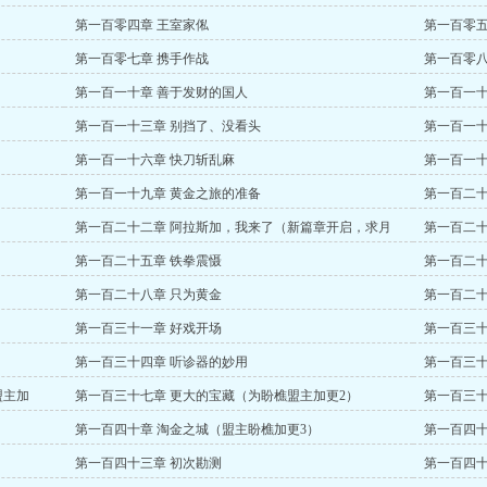
第一百零四章 王室家俬
第一百零五
第一百零七章 携手作战
第一百零八
第一百一十章 善于发财的国人
第一百一十
第一百一十三章 别挡了、没看头
第一百一十
第一百一十六章 快刀斩乱麻
第一百一十
第一百一十九章 黄金之旅的准备
第一百二十
第一百二十二章 阿拉斯加，我来了（新篇章开启，求月
第一百二十
票、求推荐）
第一百二十五章 铁拳震慑
第一百二十
第一百二十八章 只为黄金
第一百二十
第一百三十一章 好戏开场
第一百三十
第一百三十四章 听诊器的妙用
第一百三十
盟主加
第一百三十七章 更大的宝藏（为盼樵盟主加更2）
第一百三十
第一百四十章 淘金之城（盟主盼樵加更3）
第一百四十
第一百四十三章 初次勘测
第一百四十