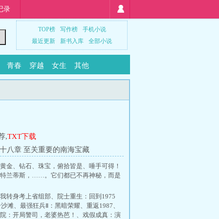
记录
TOP榜
写作榜
手机小说
最近更新
新书入库
全部小说
青春
穿越
女生
其他
荐
,
TXT下载
十八章 至关重要的南海宝藏
黄金、钻石、珠宝，俯拾皆是、唾手可得！
特兰蒂斯，……。它们都已不再神秘，而是
我转身考上省组部
、
院士重生：回到1975
个沙滩
、
最强狂兵Ⅱ：黑暗荣耀
、
重返1987
、
院：开局警司，老婆热芭！
、
戏假成真：演