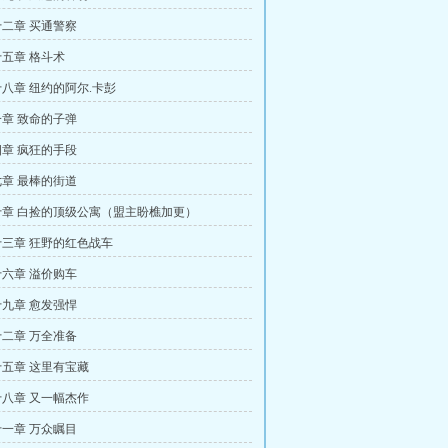
二章 买通警察
五章 格斗术
八章 纽约的阿尔.卡彭
章 致命的子弹
章 疯狂的手段
章 最棒的街道
章 白捡的顶级公寓（盟主盼樵加更）
三章 狂野的红色战车
六章 溢价购车
九章 愈发强悍
二章 万全准备
五章 这里有宝藏
八章 又一幅杰作
一章 万众瞩目