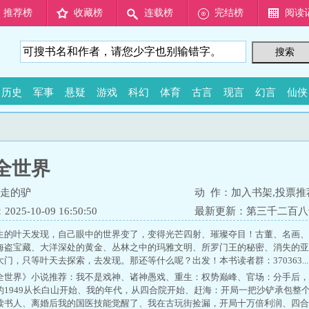
推荐榜
收藏榜
连载榜
完结榜
阅读
历史
军事
悬疑
游戏
科幻
体育
古言
现言
幻言
仙侠
全世界
走的驴
动 作：
加入书架
,
投票推
25-10-09 16:50:50
最新更新：
第三千二百八
生的叶天发现，自己眼中的世界变了，变得光芒四射、璀璨夺目！古董、名画、
海盗宝藏、大洋深处的黄金、丛林之中的玛雅文明、所罗门王的秘密、消失的亚
门，只等叶天去探索，去发现。那还等什么呢？出发！本书读者群：370363...
全世界》小说推荐：
我不是戏神
、
诸神愚戏
、
重生：权势巅峰
、
官场：分手后，
的1949从长白山开始
、
我的年代，从四合院开始
、
赶海：开局一把沙铲承包整
读书人
、
离婚后我的国医技能觉醒了
、
我在古玩街捡漏，开局十万倍利润
、
四合