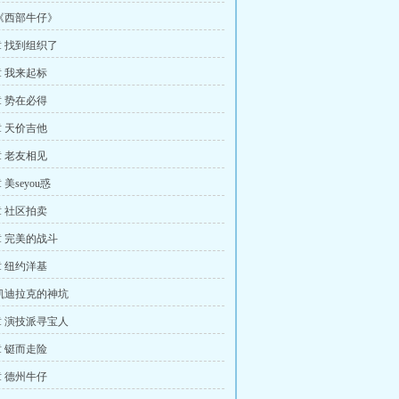
《西部牛仔》
 找到组织了
 我来起标
 势在必得
 天价吉他
 老友相见
美seyou惑
 社区拍卖
 完美的战斗
 纽约洋基
凯迪拉克的神坑
 演技派寻宝人
 铤而走险
 德州牛仔