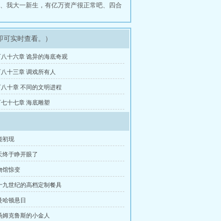
、
我大一新生，有亿万资产很正常吧
、
四合
即可实时查看。）
八十六章 诡异的海底奇观
八十三章 调戏所有人
八十章 不同的文明进程
七十七章 海底雕塑
能初现
天终于睁开眼了
物馆惊变
十九世纪的高档定制餐具
曼哈顿悬日
汤姆克鲁斯的小金人