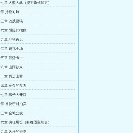
七章 人熊大战（盟主盼樵加更）
章 持枪对峙
三章 凶残巨狼
六章 阴险的招数
九章 地狱再见
二章 窥视全场
五章 强势出击
八章 山雨欲来
一章 再进山林
四章 黄金的魔力
七章 狮子大开口
章 首价密封拍卖
三章 全城公敌
六章 疯狂爆笑（盼樵盟主加更）
九章 久违的香吻