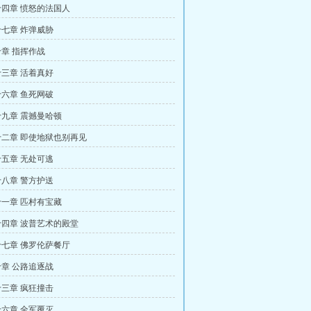
四章 愤怒的法国人
七章 炸弹威胁
章 指挥作战
三章 活着真好
六章 鱼死网破
九章 震撼曼哈顿
二章 即使地狱也别再见
五章 无处可逃
八章 警方护送
一章 匹村有宝藏
四章 波普艺术的殿堂
七章 佛罗伦萨餐厅
章 公路追逐战
三章 疯狂撞击
六章 全军覆灭