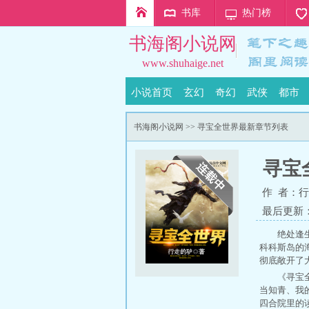
书库
热门榜
书海阁小说网
www.shuhaige.net
小说首页
玄幻
奇幻
武侠
都市
书海阁小说网
>> 寻宝全世界最新章节列表
寻宝
作 者：
行
最后更新：20
绝处逢
科科斯岛的
彻底敞开了大
《寻宝
当知青
、
我
四合院里的