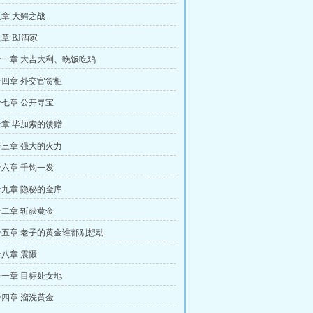
章 大鳄之战
章 BJ酒家
一章 大吉大利、晚饭吃鸡
四章 外交官货柜
七章 公开寻宝
章 毕加索的馈赠
三章 强大的火力
六章 千钧一发
九章 隐秘的金库
二章 斩获黄金
五章 老子的黄金谁都别想动
八章 震慑
一章 目标处女地
四章 溜洗黄金