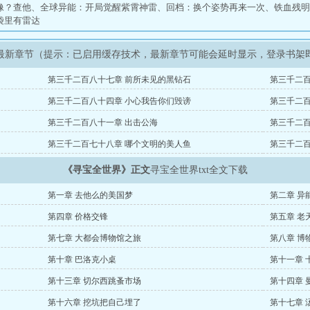
像？查他
、
全球异能：开局觉醒紫霄神雷
、
回档：换个姿势再来一次
、
铁血残明
袋里有雷达
最新章节（提示：已启用缓存技术，最新章节可能会延时显示，登录书架
第三千二百八十七章 前所未见的黑钻石
第三千二百
第三千二百八十四章 小心我告你们毁谤
第三千二百
第三千二百八十一章 出击公海
第三千二百
第三千二百七十八章 哪个文明的美人鱼
第三千二百
《寻宝全世界》正文
寻宝全世界txt全文下载
第一章 去他么的美国梦
第二章 异
第四章 价格交锋
第五章 老
第七章 大都会博物馆之旅
第八章 博
第十章 巴洛克小桌
第十一章 
第十三章 切尔西跳蚤市场
第十四章 
第十六章 挖坑把自己埋了
第十七章 