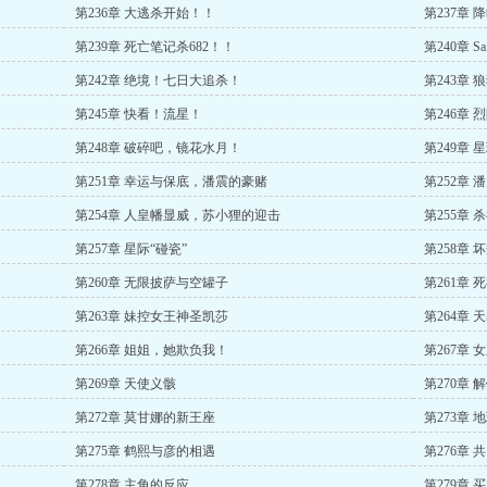
第236章 大逃杀开始！！
第237章
第239章 死亡笔记杀682！！
第240章 
第242章 绝境！七日大追杀！
第243章
第245章 快看！流星！
第246章 
第248章 破碎吧，镜花水月！
第249章
第251章 幸运与保底，潘震的豪赌
第252章
第254章 人皇幡显威，苏小狸的迎击
第255章 
第257章 星际“碰瓷”
第258章
第260章 无限披萨与空罐子
第261章
第263章 妹控女王神圣凯莎
第264章
第266章 姐姐，她欺负我！
第267章 
第269章 天使义骸
第270章
第272章 莫甘娜的新王座
第273章
第275章 鹤熙与彦的相遇
第276章 
第278章 主角的反应
第279章