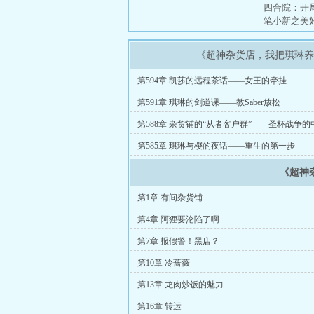
四合院：开
笔小新之美
《超神杂货店，我把琪琳
第594章 凯莎的远程茶话——女王的牵挂
第591章 琪琳的剑道课——教Saber放松
第588章 杂货铺的“从者客户群”——圣杯战争的
第585章 琪琳与樱的夜话——重生的第一步
《超神
第1章 有间杂货铺
第4章 阿狸要沦陷了啊
第7章 报假警！黑店？
第10章 冷蔷薇
第13章 龙肉炒饭的魅力
第16章 转运