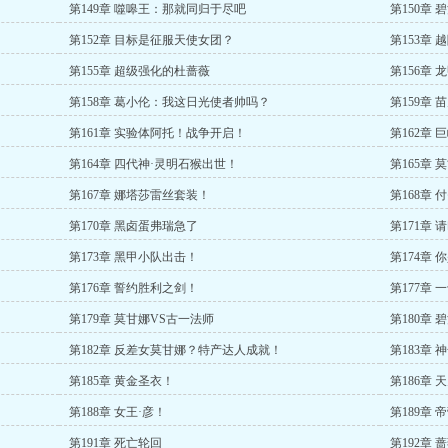
第149章 噬嗥王：那就同归于尽吧
第150章
第152章 目标是征服天使女团？
第153章
第155章 超级强化的杜蔷薇
第156章
第158章 葛小伦：我这日光使者帅吗？
第159章
第161章 实验体阿托！战争开启！
第162章 
第164章 四代神·灵明石猴出世！
第165章
第167章 娜塔莎雷丝套装！
第168章 
第170章 黑卤蛋弗瑞急了
第171章
第173章 黑甲小队出击！
第174章
第176章 誓约胜利之剑！
第177章 
第179章 莫甘娜VS古一法师
第180章 
第182章 反差女莫甘娜？特产达人成就！
第183章 
第185章 黄金圣衣！
第186章 
第188章 女王·彦！
第189章
第191章 死亡轮回
第192章 