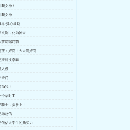
请叫我女神！
请叫我女神
修真界·焚心虚焱
九天玄刹，化为神雷
合法萝莉瑞萌萌
何蔚蓝：奸商！大大滴奸商！
海克斯科技拳套
餮入侵
妇登门
天师助我！
第一个临时工
无证骑士，参参上！
铁兄弟赵信
不要低估大学生的购买力