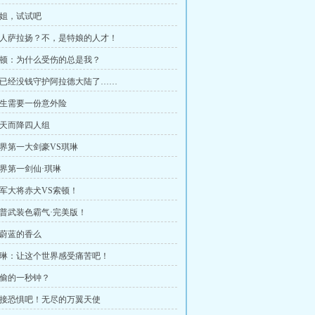
姐姐，试试吧
 野人萨拉扬？不，是特娘的人才！
 索顿：为什么受伤的总是我？
 我已经没钱守护阿拉德大陆了……
 人生需要一份意外险
 从天而降四人组
 世界第一大剑豪VS琪琳
世界第一剑仙·琪琳
 海军大将赤犬VS索顿！
 卡普武装色霸气·完美版！
何蔚蓝的香么
 琪琳：让这个世界感受痛苦吧！
 被偷的一秒钟？
 迎接恐惧吧！无尽的万翼天使