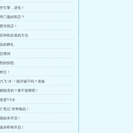
 虚空引擎，进化！
 吃闭门羹的凯莎？
大肥羊凯莎！
 一百种割韭菜的方法
最后的葬礼
凯莎诱饵
鹤熙的惊怒
华烨王！
 大力飞‘冷’！能开罐子吗？老板
 这都能变的？要不报警吧！
天使彦VS冷
 死亡笔记·传奇物品！
 神级副本开启！
 大逃杀即将开启！