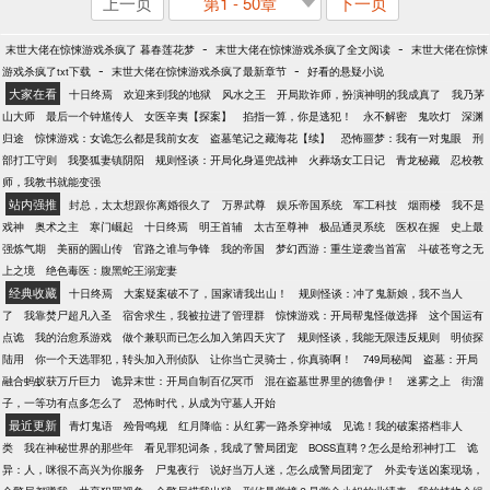
上一页
第1 - 50章
下一页
-
-
末世大佬在惊悚游戏杀疯了 暮春莲花梦
末世大佬在惊悚游戏杀疯了全文阅读
末世大佬在惊悚
-
-
游戏杀疯了txt下载
末世大佬在惊悚游戏杀疯了最新章节
好看的悬疑小说
大家在看
十日终焉
欢迎来到我的地狱
风水之王
开局欺诈师，扮演神明的我成真了
我乃茅
山大师
最后一个钟馗传人
女医辛夷【探案】
掐指一算，你是逃犯！
永不解密
鬼吹灯
深渊
归途
惊悚游戏：女诡怎么都是我前女友
盗墓笔记之藏海花【续】
恐怖噩梦：我有一对鬼眼
刑
部打工守则
我娶狐妻镇阴阳
规则怪谈：开局化身逼兜战神
火葬场女工日记
青龙秘藏
忍校教
师，我教书就能变强
站内强推
封总，太太想跟你离婚很久了
万界武尊
娱乐帝国系统
军工科技
烟雨楼
我不是
戏神
奥术之主
寒门崛起
十日终焉
明王首辅
太古至尊神
极品通灵系统
医权在握
史上最
强炼气期
美丽的圌山传
官路之谁与争锋
我的帝国
梦幻西游：重生逆袭当首富
斗破苍穹之无
上之境
绝色毒医：腹黑蛇王溺宠妻
经典收藏
十日终焉
大案疑案破不了，国家请我出山！
规则怪谈：冲了鬼新娘，我不当人
了
我靠焚尸超凡入圣
宿舍求生，我被拉进了管理群
惊悚游戏：开局帮鬼怪做选择
这个国运有
点诡
我的治愈系游戏
做个兼职而已怎么加入第四天灾了
规则怪谈，我能无限违反规则
明侦探
陆用
你一个天选罪犯，转头加入刑侦队
让你当亡灵骑士，你真骑啊！
749局秘闻
盗墓：开局
融合蚂蚁获万斤巨力
诡异末世：开局自制百亿冥币
混在盗墓世界里的德鲁伊！
迷雾之上
街溜
子，一等功有点多怎么了
恐怖时代，从成为守墓人开始
最近更新
青灯鬼语
殓骨鸣规
红月降临：从红雾一路杀穿神域
见诡！我的破案搭档非人
类
我在神秘世界的那些年
看见罪犯词条，我成了警局团宠
BOSS直聘？怎么是给邪神打工
诡
异：人，咪很不高兴为你服务
尸鬼夜行
说好当万人迷，怎么成警局团宠了
外卖专送凶案现场，