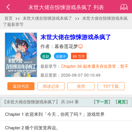
末世大佬在惊悚游戏杀疯了 列表
首页
>>
末世大佬在惊悚游戏杀疯了
>>
末世大佬在惊悚游戏杀疯
了最新章节
末世大佬在惊悚游戏杀疯了
作者：
暮春莲花梦
悬疑
连载中
89 万字
最新章节：
Chapter 36 副本通关存在异常，暂不
进行通关评价。
最后更新：2026-08-07 00:10:49
返回书页
阅读记录
推荐
TXT下载
【末世大佬在惊悚游戏杀疯了】 共 204 章
【
下一页
】 【
尾页
】
Chapter 1 欢迎来到「今天，你死了吗？」游戏世界
Chapter 2 睡个回笼觉再说。